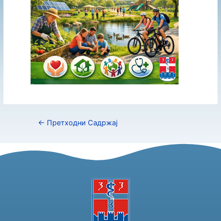
←
Претходни Садржај