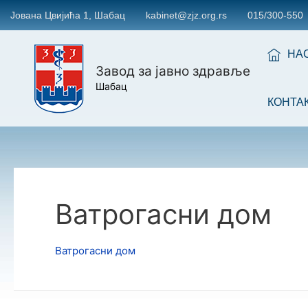
Јована Цвијића 1, Шабац
kabinet@zjz.org.rs
015/300-550
НА
Завод за јавно здравље
Шабац
КОНТА
Ватрогасни дом
Ватрогасни дом