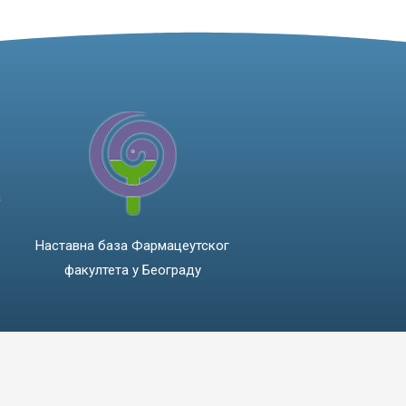
а
Наставна база Фармацеутског
факултета у Београду