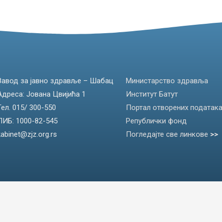
Завод за јавно здравље – Шабац
Министарство здравља
Адреса: Јована Цвијића 1
Институт Батут
Тел. 015/ 300-550
Портал отворених податак
ПИБ: 1000-82-545
Републички фонд
kabinet@zjz.org.rs
Погледајте све линкове
>>