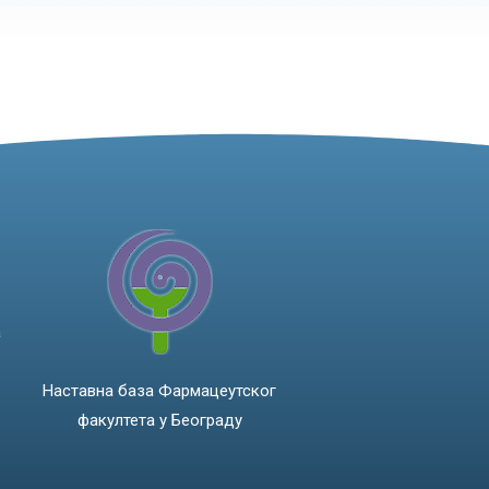
а
Наставна база Фармацеутског
факултета у Београду