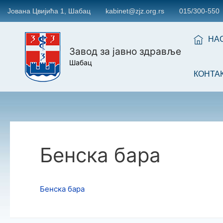
Јована Цвијића 1, Шабац
kabinet@zjz.org.rs
015/300-550
НА
Завод за јавно здравље
Шабац
КОНТА
Бенска бара
Бенска бара