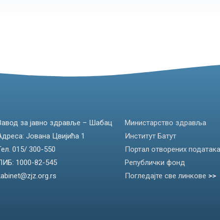
Завод за јавно здравље – Шабац
Министарство здравља
Адреса: Јована Цвијића 1
Институт Батут
Тел. 015/ 300-550
Портал отворених податак
ПИБ: 1000-82-545
Републички фонд
kabinet@zjz.org.rs
Погледајте све линкове
>>