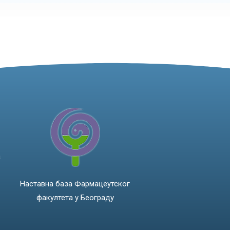
а
Наставна база Фармацеутског
факултета у Београду