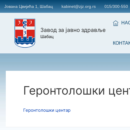
Јована Цвијића 1, Шабац
kabinet@zjz.org.rs
015/300-550
НА
Завод за јавно здравље
Шабац
КОНТА
Геронтолошки цен
Геронтолошки центар