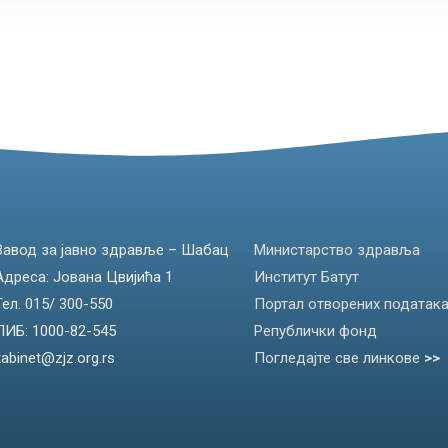
Завод за јавно здравље – Шабац
Министарство здравља
Адреса: Јована Цвијића 1
Институт Батут
Тел. 015/ 300-550
Портал отворених податак
ПИБ: 1000-82-545
Републички фонд
kabinet@zjz.org.rs
Погледајте све линкове
>>