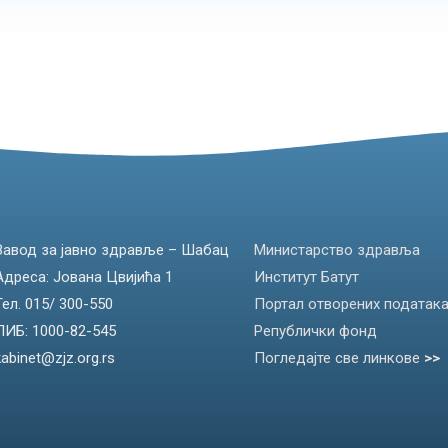
Завод за јавно здравље – Шабац
Министарство здравља
Адреса: Јована Цвијића 1
Институт Батут
Тел. 015/ 300-550
Портал отворених податак
ПИБ: 1000-82-545
Републички фонд
kabinet@zjz.org.rs
Погледајте све линкове
>>