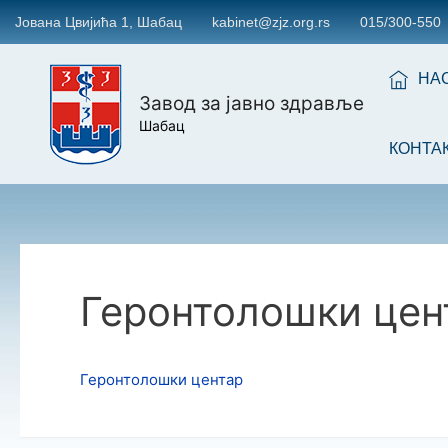
Јована Цвијића 1, Шабац
kabinet@zjz.org.rs
015/300-550
НА
Завод за јавно здравље
Шабац
КОНТА
Геронтолошки цен
Геронтолошки центар