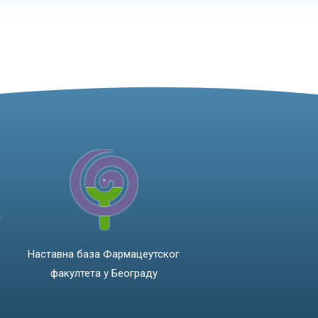
а
Наставна база Фармацеутског
факултета у Београду