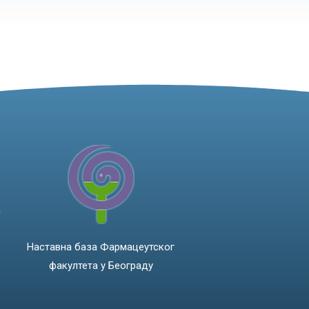
а
Наставна база Фармацеутског
факултета у Београду