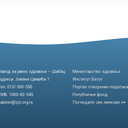
Завод за јавно здравље – Шабац
Министарство здравља
Адреса: Јована Цвијића 1
Институт Батут
Тел. 015/ 300-550
Портал отворених податак
ПИБ: 1000-82-545
Републички фонд
kabinet@zjz.org.rs
Погледајте све линкове
>>