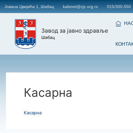
Јована Цвијића 1, Шабац
kabinet@zjz.org.rs
015/300-550
НА
Завод за јавно здравље
Шабац
КОНТА
Касарна
Касарна