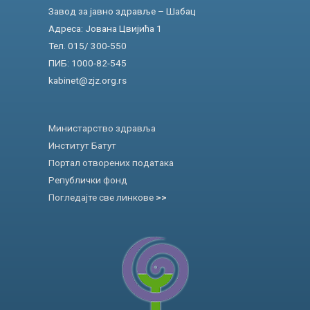
Завод за јавно здравље – Шабац
Адреса: Јована Цвијића 1
Тел. 015/ 300-550
ПИБ: 1000-82-545
kabinet@zjz.org.rs
Министарство здравља
Институт Батут
Портал отворених података
Републички фонд
Погледајте све линкове
>>