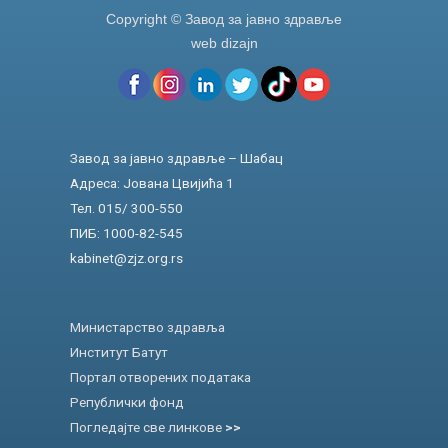
Copyright © Завод за јавно здравље
web dizajn
Завод за јавно здравље – Шабац
Адреса: Јована Цвијића 1
Тел. 015/ 300-550
ПИБ: 1000-82-545
kabinet@zjz.org.rs
Министарство здравља
Институт Батут
Портал отворених података
Републички фонд
Погледајте све линкове
>>