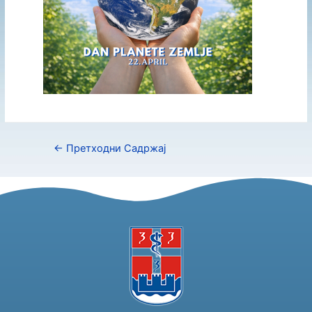
←
Претходни Садржај