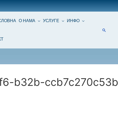
СЛОВНА
О НАМА
УСЛУГЕ
ИНФО
КТ
f6-b32b-ccb7c270c53