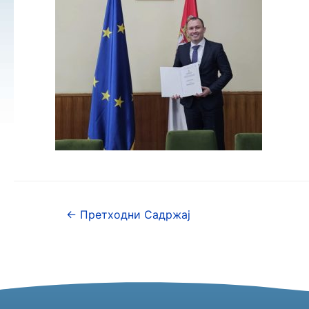
←
Претходни Садржај