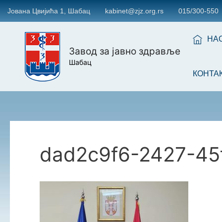
Јована Цвијића 1, Шабац
kabinet@zjz.org.rs
015/300-550
НА
Завод за јавно здравље
Шабац
КОНТА
dad2c9f6-2427-45