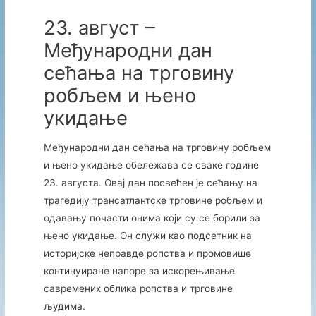
23. август –
Међународни дан
сећања на трговину
робљем и њено
укидање
Међународни дан сећања на трговину робљем
и њено укидање обележава се сваке године
23. августа. Овај дан посвећен је сећању на
трагедију трансатлантске трговине робљем и
одавању почасти онима који су се борили за
њено укидање. Он служи као подсетник на
историјске неправде ропства и промовише
континуиране напоре за искорењивање
савремених облика ропства и трговине
људима.