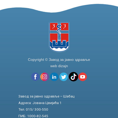
o
n
o
k
Copyright © Завод за јавно здравље
web dizajn
Завод за јавно здравље – Шабац
Адреса: Јована Цвијића 1
Тел. 015/ 300-550
ПИБ: 1000-82-545