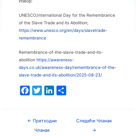
Извор:
UNESCO;International Day for the Remembrance
of the Slave Trade and its Abolition;
https://www.unesco.org/en/days/slavetrade-
remembrance
Remembrance-of-the-slave-trade-and-its-
abolition
https://awareness-
days.co.uk/awareness-day/remembrance-of-the-
slave-trade-and-its-abolition/2025-08-23/
F
T
Li
S
a
w
n
h
c
itt
k
ar
e
er
e
e
←
Претходни
Следећи Чланак
b
dI
Чланак
→