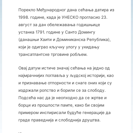
Порекло Међународног дана сећања датира из
1998. године, када је УНЕСКО прогласио 23.
август за дан обележавања годишњице
устанка 1791. године у Санто Домингу
(данашњи Хаити и Доминиканска Република),
који је одиграо кључну улогу у укидању
трансатлантске трговине робљем.
Овај датум истиче значај сећања на једно од
најмрачнијих поглавља у људској историји, као
и признавање отпорности и снаге оних који су
издржали ропство и борили се за слободу.
Подсећа нас да је неопходно да се жртве и
борци из прошлости памте, како би својим
примером инспирисали будуће генерације да
граде праведнија и слободнија друштва.