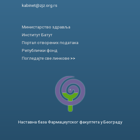
kabinet@zjz.org.rs
Министарство здравља
Институт Батут
Портал отворених података
Републички фонд
Погледајте све линкове
>>
Наставна база Фармацеутског факултета у Београду