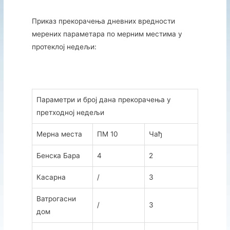
Приказ прекорачења дневних вредности
мерених параметара по мерним местима у
протеклој недељи:
Параметри и број дана прекорачења у
претходној недељи
Мерна места
ПМ 10
Чађ
Бенска Бара
4
2
Касарна
/
3
Ватрогасни
/
3
дом