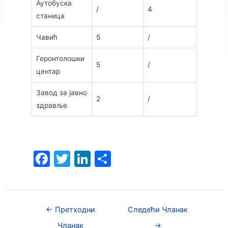
Аутобуска
/
4
станица
Чавић
5
/
Геронтолошки
5
/
центар
Завод за јавно
2
/
здравље
F
T
Li
S
a
w
n
h
c
itt
k
ar
e
er
e
e
←
Претходни
Следећи Чланак
b
dI
Чланак
→