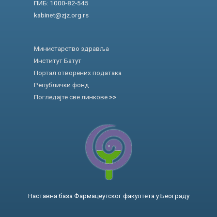
ПИБ: 1000-82-545
kabinet@zjz.org.rs
Министарство здравља
Институт Батут
Портал отворених података
Републички фонд
Погледајте све линкове
>>
Наставна база Фармацеутског факултета у Београду