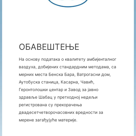
ОБАВЕШТЕЊЕ
На основу података о квалитету амбијенталног
ваздуха, добијених стандардним методама, са
мерних места Бенска Бара, Ватрогасни дом,
Аутобуска станица, Касарна, Чавић,
Геронтолошки центар и Завод за јавно
здравље Шабац у претходној недељи
регистрована су прекорачења
двадесетчетворочасовних вредности за
мерене загађујуће материје.