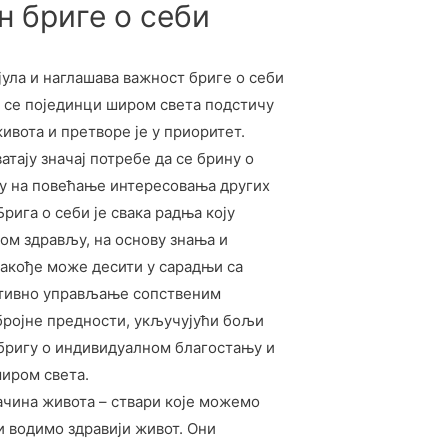
н бриге о себи
јула и наглашава важност бриге о себи
н се појединци широм света подстичу
ивота и претворе је у приоритет.
атају значај потребе да се брину о
ичу на повећањe интересовања других
ига о себи је свака радња коју
ом здрављу, на основу знања и
такође може десити у сарадњи са
ктивно управљање сопственим
бројне предности, укључујући бољи
 бригу о индивидуалном благостању и
широм света.
начина живота – ствари које можемо
и водимо здравији живот. Они