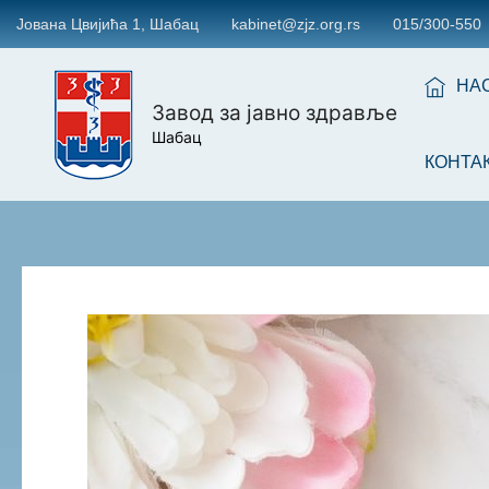
Јована Цвијића 1, Шабац
kabinet@zjz.org.rs
015/300-550
НА
Завод за јавно здравље
Шабац
КОНТА