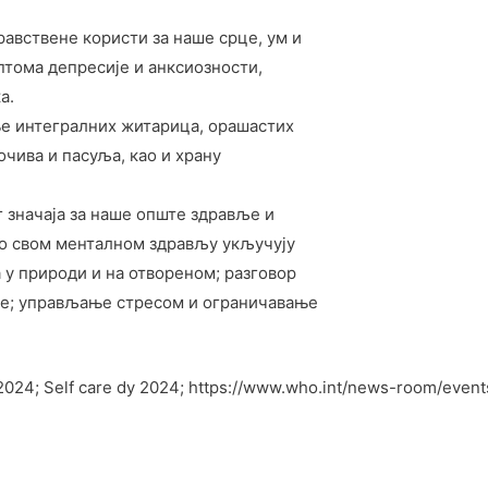
равствене користи за наше срце, ум и
тома депресије и анксиозности,
а.
ње интегралних житарица, орашастих
очива и пасуља, као и храну
 значаја за наше опште здравље и
 о свом менталном здрављу укључују
у природи и на отвореном; разговор
ње; управљање стресом и ограничавање
2024; Self care dy 2024; https://www.who.int/news-room/events