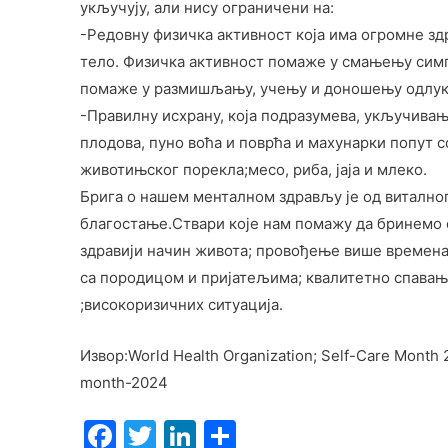
укључују, али нису ограничени на:
-Редовну физичка активност која има огромне зд
тело. Физичка активност помаже у смањењу симп
помаже у размишљању, учењу и доношењу одлук
-Правилну исхрану, која подразумева, укључива
плодова, пуно воћа и поврћа и махунарки попут с
животињског порекла;месо, риба, јаја и млеко.
Брига о нашем менталном здрављу је од виталног
благостање.Ствари које нам помажу да бринемо
здравији начин живота; провођење више времена 
са породицом и пријатељима; квалитетно спава
;високоризичних ситуација.
Извор:World Health Organization; Self-Care Month 
month-2024
F
T
Li
S