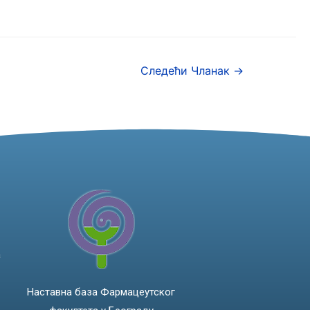
Следећи Чланак
→
а
Наставна база Фармацеутског