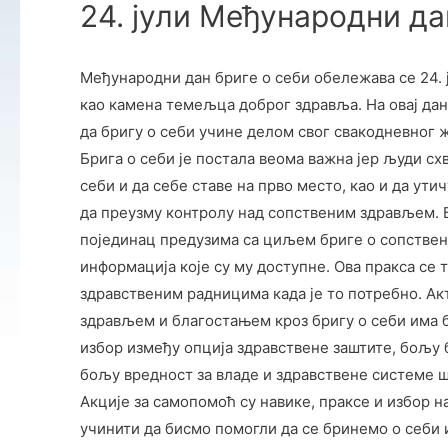
24. јули Међународни да
Међународни дан бриге о себи обележава се 24. 
као камена темељца доброг здравља. На овај да
да бригу о себи учине делом свог свакодневног ж
Брига о себи је постала веомa важна јер људи схв
себи и да себе ставе на прво место, као и да ут
да преузму контролу над сопственим здрављем. Бр
појединац предузима са циљем бриге о сопствен
информација које су му доступне. Ова пракса се 
здравственим радницима када је то потребно. А
здрављем и благостањем кроз бригу о себи има 
избор између опција здравствене заштите, бољу
бољу вредност за владе и здравствене системе 
Акције за самопомоћ су навике, праксе и избор 
учинити да бисмо помогли да се бринемо о себи 