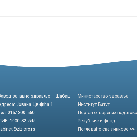
Завод за јавно здравље – Шабац
Министарство здравља
Адреса: Јована Цвијића 1
Институт Батут
Тел. 015/ 300-550
Портал отворених податак
ПИБ: 1000-82-545
Републички фонд
kabinet@zjz.org.rs
Погледајте све линкове
>>