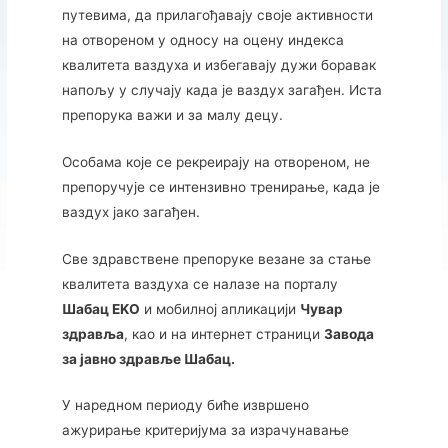
путевима, да прилагођавају своје активности
на отвореном у односу на оцену индекса
квалитета ваздуха и избегавају дужи боравак
напољу у случају када је ваздух загађен. Иста
препорука важи и за малу децу.
Особама које се рекреирају на отвореном, не
препоручује се интензивно тренирање, када је
ваздух јако загађен.
Све здравствене препоруке везане за стање
квалитета ваздуха се налазе на порталу
Шабац EKО
и мобилној апликацији
Чувар
здравља
, као и на интернет страници
Завода
за јавно здравље Шабац.
У наредном периоду биће извршено
ажурирање критеријума за израчунавање