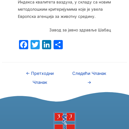
Индекса квалитета ваздуха, у складу са новим
методолошким критеријумима које је увела
Европска агенција за животну средину.
Завод за јавно здравље Шабац
F
T
Li
S
a
w
n
h
c
itt
k
ar
e
er
e
e
←
Претходни
Следећи Чланак
b
dI
Чланак
→
o
n
o
k