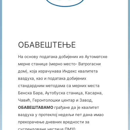
ОБАВЕШТЕЊЕ
На основу података добијених из Аутоматске
мерне станице (мерно место- Ватрогасни
дом), која израчунава Индекс квалитета
ваздуха, као и података добијених
стандардним методама са мерних места
Бенска Бара, Аутобуска станица, Касарна,
Чавић, Геронтолошки центар и Завод,
ОБАВЕШТАВАМО
грађане да је квалитет
ваздуха у протеклој недељи пет дана имао
прекорачење дневних вредности за
суспендоване честице ПM10.