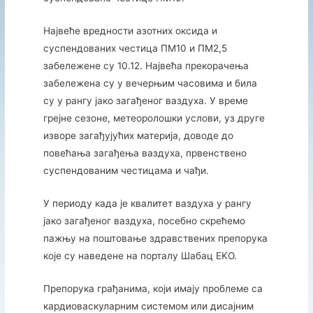
Највеће вредности азотних оксида и
суспендованих честица ПM10 и ПМ2,5
забележене су 10.12. Највећа прекорачења
забележена су у вечерњим часовима и била
су у рангу јако загађеног ваздуха. У време
грејне сезоне, метеоролошки услови, уз друге
изворе загађујућих материја, доводе до
повећања загађења ваздуха, првенствено
суспендованим честицама и чађи.
У периоду када је квалитет ваздуха у рангу
јако загађеног ваздуха, посебно скрећемо
пажњу на поштовање здравствених препорука
које су наведене на порталу Шабац EKО.
Препорука грађанима, који имају проблеме са
кардиоваскуларним системом или дисајним