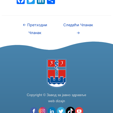
a
w
n
h
c
itt
k
ar
e
er
e
e
←
Претходни
Следећи Чланак
b
dI
Чланак
→
o
n
o
k
Copyright © Завод за јавно здравље
web dizajn