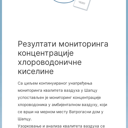
Резултати мониторинга
концентрације
хлороводоничне
киселине
Са циљем континуираног унапређења
мониторинга квалитета ваздуха у Шапцу
успостављен је мониторинг концентрације
хлороводоника у амбијенталном ваздуху, који
се врши на мерном месту Ватрогасни дом у
Шапцу.
Узорковање и анализа квалитета ваздуха се