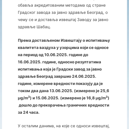
обавља акредитованим методама од стране
Градског завода за јавно здравље Београд, о
чему се и доставља извештај Заводу за јавно
здравље Шабац.
Према достављеном Извештају о испитивању
квалитета ваздуха у узорцима који се односе
на период од 10.06.
2025. године до
16.06.2025. године, односно резултатима
испитивања која је Градски завод за јавно
здравље Београд завршио 24.06.2025.
године, измерене вредности показују да је
током два дана 13.06.2025. (измерено је 25,6
3
3
µg/m
) и 15.06.2025. (измерено је 16,8 µg/m
)
дошло до прекорачења граничних вредности
за 24 часа.
У осталим данима, на које се односи извештај,