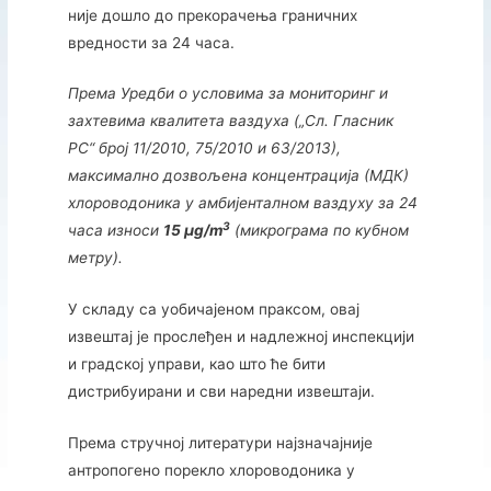
није дошло до прекорачења граничних
вредности за 24 часа.
Према Уредби о условима за мониторинг и
захтевима квалитета ваздуха („Сл. Гласник
РС“ број 11/2010, 75/2010 и 63/2013),
максимално дозвољена концентрација (МДК)
хлороводоника у амбијенталном ваздуху за 24
3
часа износи
15 µg/m
(микрограма по кубном
метру).
У складу са уобичајеном праксом, овај
извештај је прослеђен и надлежној инспекцији
и градској управи, као што ће бити
дистрибуирани и сви наредни извештаји.
Према стручној литератури најзначајније
антропогено порекло хлороводоника у