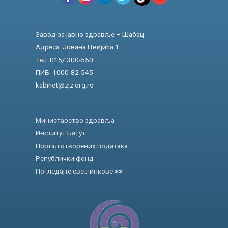
Завод за јавно здравље – Шабац
Адреса: Јована Цвијића 1
Тел. 015/ 300-550
ПИБ: 1000-82-545
kabinet@zjz.org.rs
Министарство здравља
Институт Батут
Портал отворених података
Републички фонд
Погледајте све линкове
>>