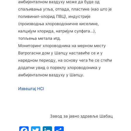
амбијенталном ваздуху може да буде од
спаљивања угља, отпада, пластике (као што је
поливинил-хлорид ПВЦ), индустрије
(производња хлороводоничне киселине,
калцијум хлорида, натријум сулфата…),
топљења метала итд.
Мониторинг хлороводника на мерном месту
Ватрогасни дом у Шапцу наставиће се и у
наредном периоду, на основу чега ће се стећи
додатни увид о пореклу хлороводоника у
амбијенталном ваздуху у Шапцу.
Извештај HCl
Завод за јавно здравље Шабац
F
T
Li
S