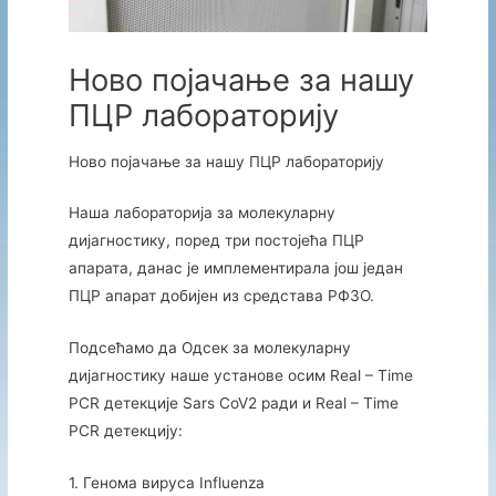
Ново појачање за нашу
ПЦР лабораторију
Ново појачање за нашу ПЦР лабораторију
Наша лабораторија за молекуларну
дијагностику, поред три постојећа ПЦР
апарата, данас је имплементирала још један
ПЦР апарат добијен из средстава РФЗО.
Подсећамо да Одсек за молекуларну
дијагностику наше установе осим Real – Time
PCR детекције Sars CoV2 ради и Real – Time
PCR детекцију:
1. Генома вируса Influenza