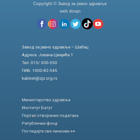
Copyright © Завод за јавно здравље
web dizajn
Завод за јавно здравље – Шабац
Адреса: Јована Цвијића 1
Тел. 015/ 300-550
ПИБ: 1000-82-545
kabinet@zjz.org.rs
Министарство здравља
Институт Батут
Портал отворених података
Републички фонд
Погледајте све линкове
>>