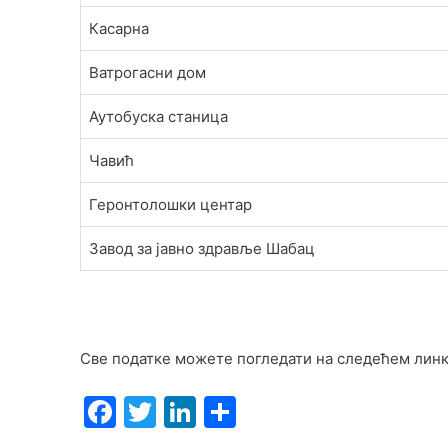
Касарна
Ватрогасни дом
Аутобуска станица
Чавић
Геронтолошки центар
Завод за јавно здравље Шабац
Све податке можете погледати на следећем лин
F
T
Li
S
a
w
n
h