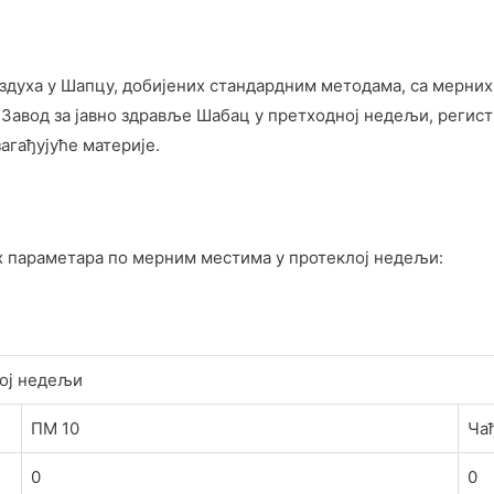
аздуха у Шапцу, добијених стандардним методама, са мерних
 Завод за јавно здравље Шабац у претходној недељи, регис
агађујуће материје.
 параметара по мерним местима у протеклој недељи:
ној недељи
ПМ 10
Ча
0
0