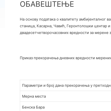
ОБАВЕШТЕЊЕ
На основу података о квалитету амбијенталног в
станица, Касарна, Чавић, Геронтолошки центар и
двадесетчетворочасовних вредности за мерене з
Приказ прекорачења дневних вредности мерених
Параметри и број дана прекорачења у претход
Мерна места
Бенска Бара