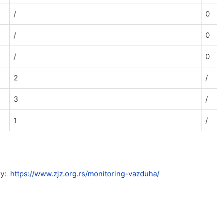
/
0
/
0
/
0
2
/
3
/
1
/
ку:
https://www.zjz.org.rs/monitoring-vazduha/