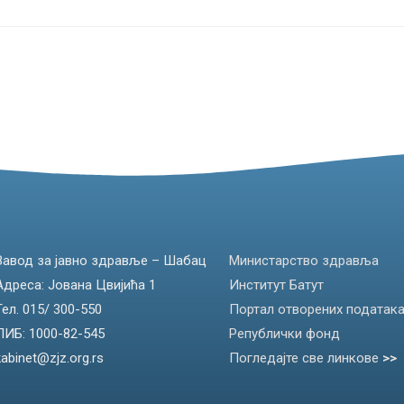
Завод за јавно здравље – Шабац
Министарство здравља
Адреса: Јована Цвијића 1
Институт Батут
Тел. 015/ 300-550
Портал отворених податак
ПИБ: 1000-82-545
Републички фонд
kabinet@zjz.org.rs
Погледајте све линкове
>>