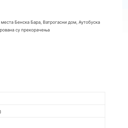
 места Бенска Бара, Ватрогасни дом, Аутобуска
трована су прекорачења
ђ