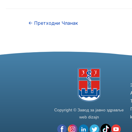
c
itt
k
ar
e
er
e
e
←
Претходни Чланак
b
dI
o
n
o
k
Copyright © Завод за јавно здравље
web dizajn