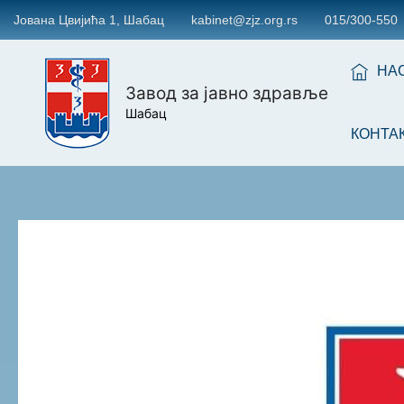
Јована Цвијића 1, Шабац
kabinet@zjz.org.rs
015/300-550
НА
Завод за јавно здравље
Шабац
КОНТА