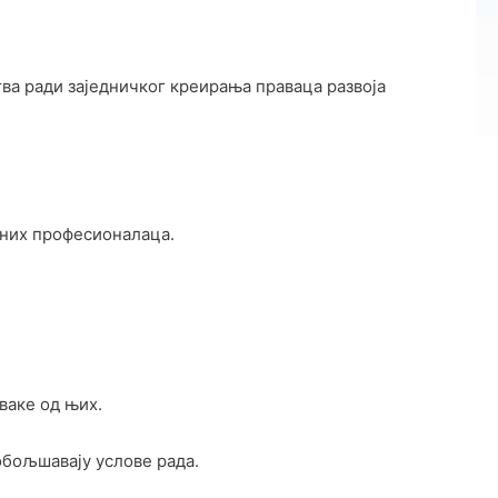
а ради заједничког креирања праваца развоја
них професионалаца.
ваке од њих.
бољшавају услове рада.