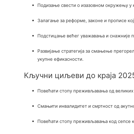
Подизање свести о изазовном окружењу у 
Залагање за реформе, законе и прописе ко
Подстицање већег уважавања и снажније п
Развијање стратегија за смањење прегорел
укупне ефикасности.
Кључни циљеви до краја 2025
Повећати стопу преживљавања од великих
Смањити инвалидитет и смртност од акутно
Повећати стопу преживљавања код сепсе к