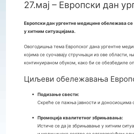
27.мај – Европски дан у
Европски дан ургентне медицине обележава се 
у хитним ситуацијама.
Овогодишња тема Европског дана ургентне меди
којима се суочавају стручњаци из ове области, њ
континуираном обуком, како би се обезбедиле 
Циљеви обележавања Европс
Подизање свести:
Скреће се пажња јавности и доносиоцима о
Промоција квалитетног збрињавања:
Истиче се да је збрињавање у хитним ситу
и медицинске сестре са одговарајућом еду