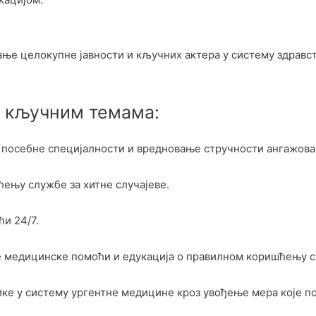
е целокупне јавности и кључних актера у систему здравств
 кључним темама:
посебне специјалности и вредновање стручности ангажова
ењу службе за хитне случајеве.
и 24/7.
 медицинске помоћи и едукација о правилном коришћењу с
ке у систему ургентне медицине кроз увођење мера које по