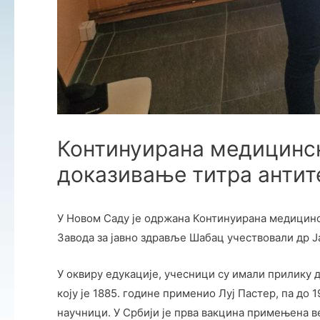
Континуирана медицинск
доказивање титра антит
У Новом Саду је одржана Континуирана медицинск
Завода за јавно здравље Шабац учествовали др 
У оквиру едукације, учесници су имали прилику д
коју је 1885. године применио Луј Пастер, па до
научници. У Србији је прва вакцина примењена ве