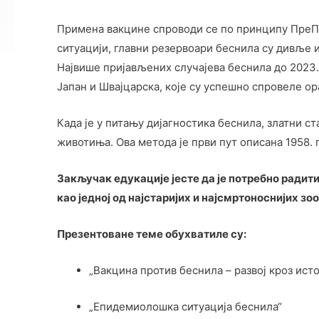
Примена вакцине спроводи се по принципу ПреП 
ситуацији, главни резервоари беснила су дивље 
Највише пријављених случајева беснила до 2023.
Јапан и Швајцарска, које су успешно спровеле о
Када је у питању дијагностика беснила, златни ста
животиња. Ова метода је први пут описана 1958. 
Закључак едукације јесте да је потребно радит
као једној од најстаријих и најсмртоноснијих зо
Презентоване теме обухватиле су:
„Вакцина против беснила – развој кроз исто
„Епидемиолошка ситуација беснила“