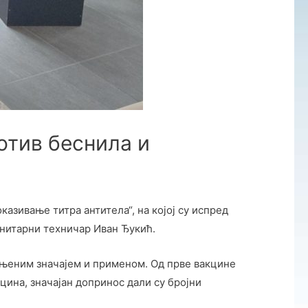
отив беснила и
азивање титра антитела“, на којој су испред
анитарни техничар Иван Ђукић.
, њеним значајем и применом. Од прве вакцине
цина, значајан допринос дали су бројни