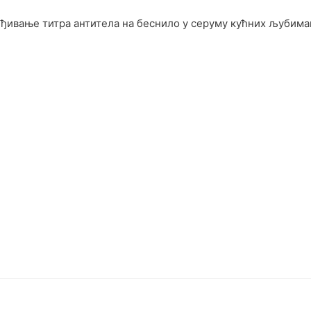
ђивање титра антитела на беснило у серуму кућних љубима