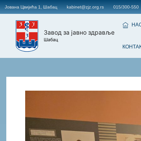
Јована Цвијића 1, Шабац
kabinet@zjz.org.rs
015/300-550
НА
Завод за јавно здравље
Шабац
КОНТА