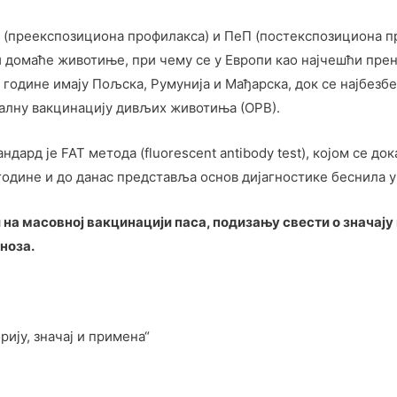
(преекспозициона профилакса) и ПеП (постекспозициона пр
и домаће животиње, при чему се у Европи као најчешћи прен
 године имају Пољска, Румунија и Мађарска, док се најбезб
ралну вакцинацију дивљих животиња (ОРВ).
ндард је FAT метода (fluorescent antibody test), којом се до
године и до данас представља основ дијагностике беснила у
и на масовној вакцинацији паса, подизању свести о значај
оноза.
рију, значај и примена“