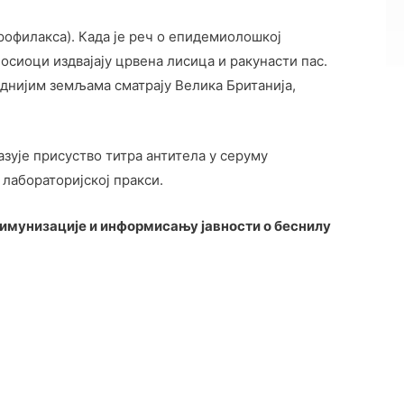
офилакса). Када је реч о епидемиолошкој
осиоци издвајају црвена лисица и ракунасти пас.
еднијим земљама сматрају Велика Британија,
казује присуство титра антитела у серуму
 лабораторијској пракси.
у имунизације и информисању јавности о беснилу