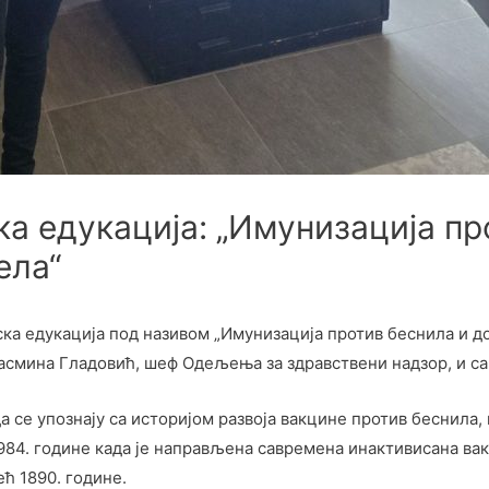
а едукација: „Имунизација пр
ела“
а едукација под називом „Имунизација против беснила и док
Јасмина Гладовић, шеф Одељења за здравствени надзор, и с
а се упознају са историјом развоја вакцине против беснила
 1984. године када је направљена савремена инактивисана вак
ћ 1890. године.