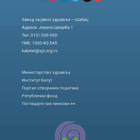
Завод за јавно здравље – Шабац
Адреса: Јована Цвијића 1
Тел. 015/ 300-550
ПИБ: 1000-82-545
kabinet@zjz.org.rs
Министарство здравља
Институт Батут
Портал отворених података
Републички фонд
Погледајте све линкове
>>