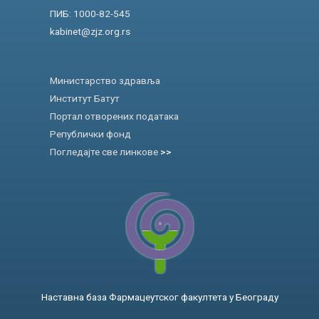
ПИБ: 1000-82-545
kabinet@zjz.org.rs
Министарство здравља
Институт Батут
Портал отворених података
Републички фонд
Погледајте све линкове
>>
Наставна база Фармацеутског факултета у Београду