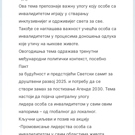
Ова тема препознаје важну улогу коју особе са
инвалидитетом играју у стварању
инклузивнијег и одрживијег света за све.
Такође се наглашава важност учешћа особа са
инвалидитетом у процесима доношења одлука
које утичу на њихове животе.
Овогодишња тема одражава тренутни
међународни политички контекст, посебно
Пакт
за будућност и предстојећи Светски самит за
друштвени развој 2025. и потребу да се
створи замах за постизање Агенде 2030. Тема
настоји да појача централну улогу
лидера особа са инвалидитетом у свим овим
напорима – од глобалног до локалног.
Кључни циљеви и позив на акцију
-Промовисање лидерства особа са
инвалидитетом у свим областима живота.