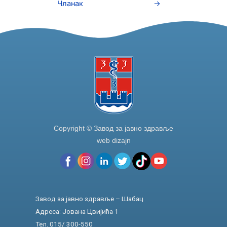
b
dI
Чланак
→
o
n
o
k
Copyright © Завод за јавно здравље
web dizajn
Завод за јавно здравље – Шабац
Адреса: Јована Цвијића 1
Тел. 015/ 300-550