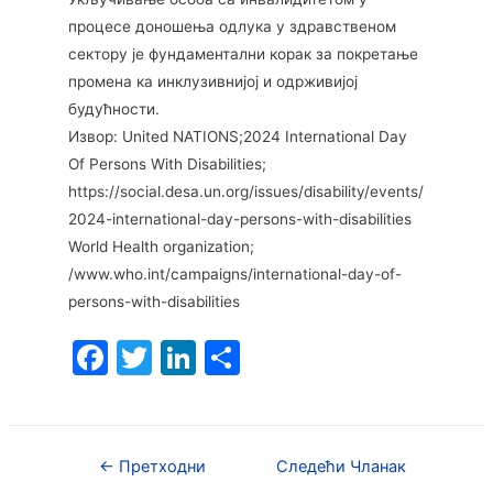
процесе доношења одлука у здравственом
сектору је фундаментални корак за покретање
промена ка инклузивнијој и одрживијој
будућности.
Извор: United NATIONS;2024 International Day
Of Persons With Disabilities;
https://social.desa.un.org/issues/disability/events/
2024-international-day-persons-with-disabilities
World Health organization;
/www.who.int/campaigns/international-day-of-
persons-with-disabilities
F
T
Li
S
a
w
n
h
c
itt
k
ar
e
er
e
e
←
Претходни
Следећи Чланак