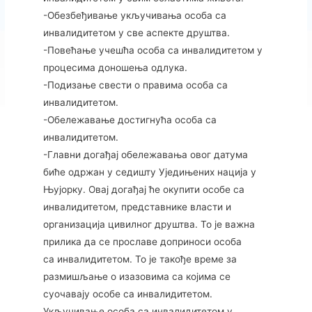
-Обезбеђивање укључивања особа са
инвалидитетом у све аспекте друштва.
-Повећање учешћа особа са инвалидитетом у
процесима доношења одлука.
-Подизање свести о правима особа са
инвалидитетом.
-Обележавање достигнућа особа са
инвалидитетом.
-Главни догађај обележавања овог датума
биће одржан у седишту Уједињених нација у
Њујорку. Овај догађај ће окупити особе са
инвалидитетом, представнике власти и
организација цивилног друштва. То је важна
прилика да се прославе доприноси особа
са инвалидитетом. То је такође време за
размишљање о изазовима са којима се
суочавају особе са инвалидитетом.
Укључивање особа са инвалидитетом у