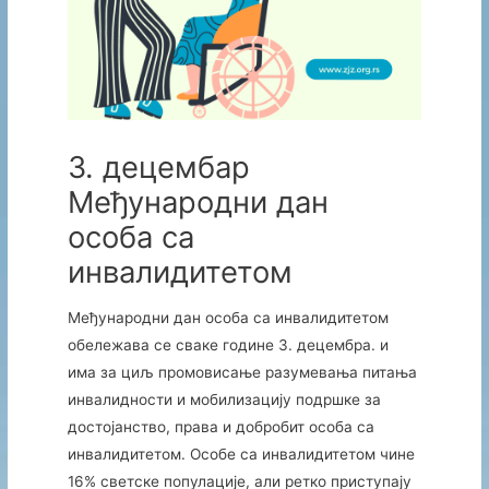
3. децембар
Међународни дан
особа са
инвалидитетом
Међународни дан особа са инвалидитетом
обележава се сваке године 3. децембра. и
има за циљ промовисање разумевања питања
инвалидности и мобилизацију подршке за
достојанство, права и добробит особа са
инвалидитетом. Особе са инвалидитетом чине
16% светске популације, али ретко приступају