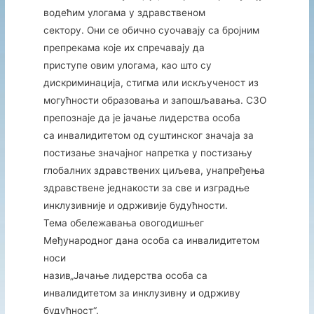
водећим улогама у здравственом
сектору. Они се обично суочавају са бројним
препрекама које их спречавају да
приступе овим улогама, као што су
дискриминација, стигма или искљученост из
могућности образовања и запошљавања. СЗО
препознаје да је јачање лидерства особа
са инвалидитетом од суштинског значаја за
постизање значајног напретка у постизању
глобалних здравствених циљева, унапређења
здравствене једнакости за све и изградње
инклузивније и одрживије будућности.
Тема обележавања овогодишњег
Међународног дана особа са инвалидитетом
носи
назив„Јачање лидерства особа са
инвалидитетом за инклузивну и одрживу
будућност“.