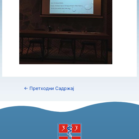
←
Претходни Садржај