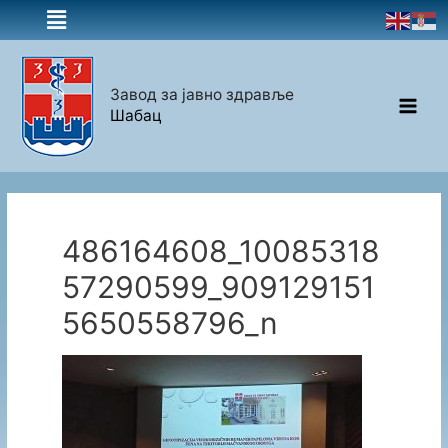
Завод за јавно здравље
Шабац
486164608_10085318
57290599_909129151
5650558796_n