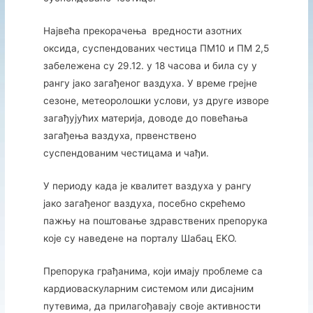
Највећа прекорачења вредности азотних
оксида, суспендованих честица ПM10 и ПМ 2,5
забележена су 29.12. у 18 часова и била су у
рангу јако загађеног ваздуха. У време грејне
сезоне, метеоролошки услови, уз друге изворе
загађујућих материја, доводе до повећања
загађења ваздуха, првенствено
суспендованим честицама и чађи.
У периоду када је квалитет ваздуха у рангу
јако загађеног ваздуха, посебно скрећемо
пажњу на поштовање здравствених препорука
које су наведене на порталу Шабац EKО.
Препорука грађанима, који имају проблеме са
кардиоваскуларним системом или дисајним
путевима, да прилагођавају своје активности