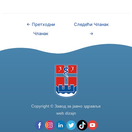
a
w
n
h
c
itt
k
ar
e
er
e
e
←
Претходни
Следећи Чланак
b
dI
Чланак
→
o
n
o
k
Copyright © Завод за јавно здравље
web dizajn