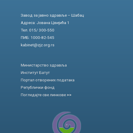
Завод за јавно здравље – Шабац
Адреса: Јована Цвијића 1
Тел. 015/ 300-550
ПИБ: 1000-82-545
kabinet@zjz.org.rs
Министарство здравља
Институт Батут
Портал отворених података
Републички фонд
Погледајте све линкове
>>