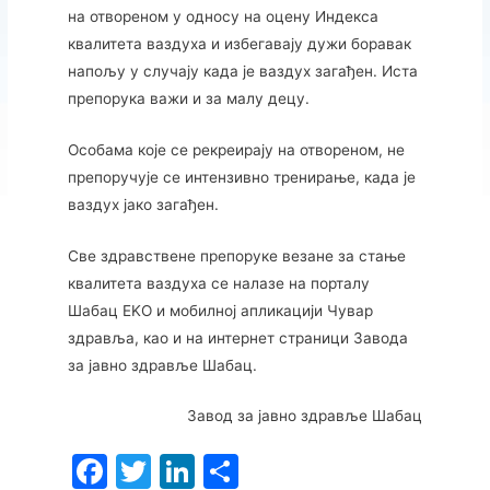
на отвореном у односу на оцену Индекса
квалитета ваздуха и избегавају дужи боравак
напољу у случају када је ваздух загађен. Иста
препорука важи и за малу децу.
Особама које се рекреирају на отвореном, не
препоручује се интензивно тренирање, када је
ваздух јако загађен.
Све здравствене препоруке везане за стање
квалитета ваздуха се налазе на порталу
Шабац EKО и мобилној апликацији Чувар
здравља, као и на интернет страници Завода
за јавно здравље Шабац.
Завод за јавно здравље Шабац
F
T
Li
S