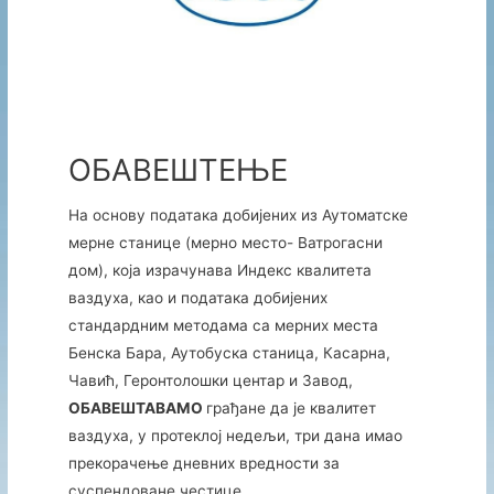
ОБАВЕШТЕЊЕ
На основу података добијених из Аутоматске
мерне станице (мерно место- Ватрогасни
дом), која израчунава Индекс квалитета
ваздуха, као и података добијених
стандардним методама са мерних места
Бенска Бара, Аутобуска станица, Касарна,
Чавић, Геронтолошки центар и Завод,
ОБАВЕШТАВАМО
грађане да је квалитет
ваздуха, у протеклој недељи, три дана имао
прекорачење дневних вредности за
суспендоване честице.