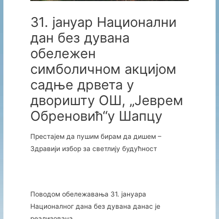
31. јануар Национални
дан без дувана
обележен
симболичном акцијом
садње дрвета у
дворишту ОШ, „Јеврем
Обреновић“у Шапцу
Престајем да пушим бирам да дишем –
Здравији избор за светлију будућност
Поводом обележавања 31. јануара
Националног дана без дувана данас је
реализована