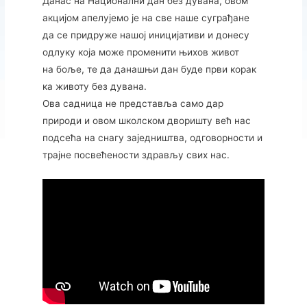
Данас на Национални дан без дувана, овом
акцијом апелујемо је на све наше суграђане
да се придруже нашој иницијативи и донесу
одлуку која може променити њихов живот
на боље, те да данашњи дан буде први корак
ка животу без дувана.
Ова садница не представља само дар
природи и овом школском дворишту већ нас
подсећа на снагу заједништва, одговорности и
трајне посвећености здрављу свих нас.