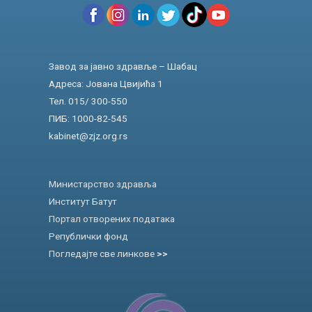
Завод за јавно здравље – Шабац
Адреса: Јована Цвијића 1
Тел. 015/ 300-550
ПИБ: 1000-82-545
kabinet@zjz.org.rs
Министарство здравља
Институт Батут
Портал отворених података
Републички фонд
Погледајте све линкове
>>