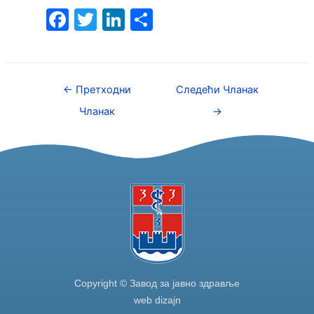
F
T
Li
S
a
w
n
h
c
itt
k
ar
e
er
e
e
←
Претходни
Следећи Чланак
b
dI
Чланак
→
o
n
o
k
Copyright © Завод за јавно здравље
web dizajn