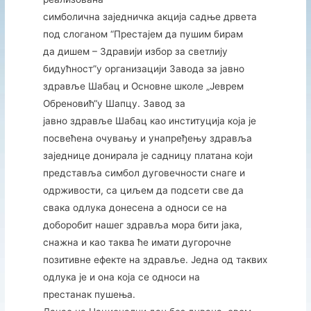
симболична заједничка акција садње дрвета
под слоганом “Престајем да пушим бирам
да дишем – Здравији избор за светлију
бидућност”у организацији Завода за јавно
здравље Шабац и Основне школе „Јеврем
Обреновић“у Шапцу. Завод за
јавно здравље Шабац као институција која је
посвећена очувању и унапређењу здравља
заједнице донирала је садницу платана који
представља симбол дуговечности снаге и
одрживости, са циљем да подсети све да
свака одлука донесена а односи се на
доборобит нашeг здравља мора бити јака,
снажна и као таква ће имати дугорочне
позитивне ефекте на здравље. Једна од таквих
одлука је и она која се односи на
престанак пушења.