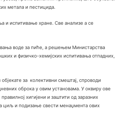
их метала и пестицида.
а и испитивање хране. Све анализе а се
ивања воде за пиће, а решењем Министарства
шких и физичко-хемијских испитивања отпадних,
и објекате за колективни смештај, спроводи
евних оброка у овим установама. У оквиру ове
правилној хигијени и заштити од заразних
за циљ и подизање свести менаџмента ових