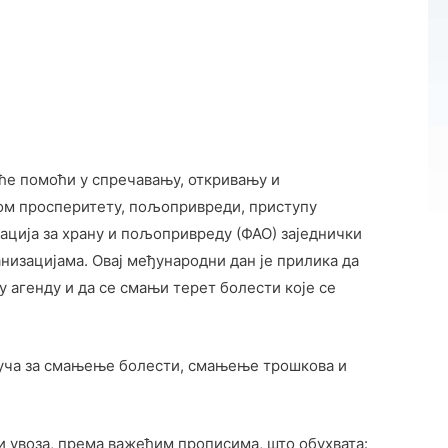
ће помоћи у спречавању, откривању и
ом просперитету, пољопривреди, приступу
ација за храну и пољопривреду (ФАО) заједнички
изацијама. Овај међународни дан је прилика да
ну агенду и да се смањи терет болести које се
кључа за смањење болести, смањење трошкова и
 увоза, према важећим прописима, што обухвата: