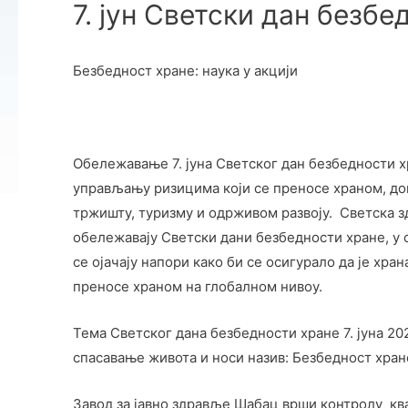
7. јун Светски дан безбе
Безбедност хране: наука у акцији
Обележавање 7. јуна Светског дан безбедности х
управљању ризицима који се преносе храном, д
тржишту, туризму и одрживом развоју. Светска з
обележавају Светски дани безбедности хране, у 
се ојачају напори како би се осигурало да је хра
преносе храном на глобалном нивоу.
Тема Светског дана безбедности хране 7. јуна 
спасавање живота и носи назив: Безбедност хране
Завод за јавно здравље Шабац врши контролу ква