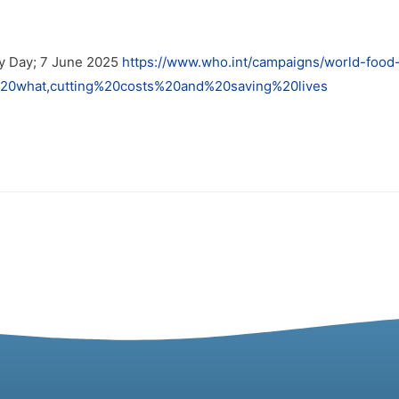
ty Day; 7 June 2025
https://www.who.int/campaigns/world-food-
20what,cutting%20costs%20and%20saving%20lives