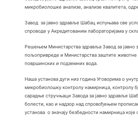
микробиолошке анализе, анализе квалитета, одр
Завод за јавно здравље Шабац испуњава све усл
спроводе у Акредитованим лабораторијама у скл
Решењем Министарства здравља Завод за јавно з
пољопривреде и Министарства заштите животне 
површинских и подземних вода.
Наша установа дуги низ година Уговорима о унут
микробиолошку контролу намирница, контролу бр
сарадње стручњаци Завода за јавно здравље Шаба
болести, као и надзор над спровођењем прописа
установа о значају безбедности намирница које с