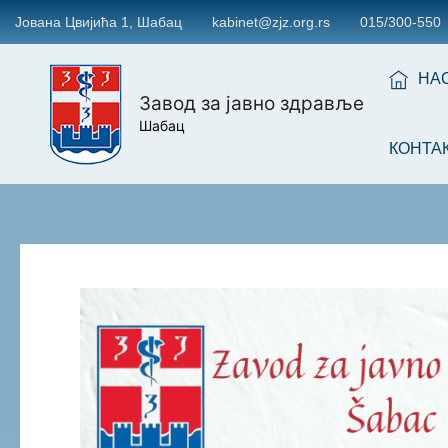
Јована Цвијића 1, Шабац
kabinet@zjz.org.rs
015/300-550
НА
Завод за јавно здравље
Шабац
КОНТА