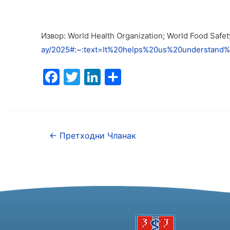
Извор: World Health Organization; World Food Safe
ay/2025#:~:text=It%20helps%20us%20understand%
F
T
Li
S
a
w
n
h
c
itt
k
ar
e
er
e
e
←
Претходни Чланак
b
dI
o
n
o
k