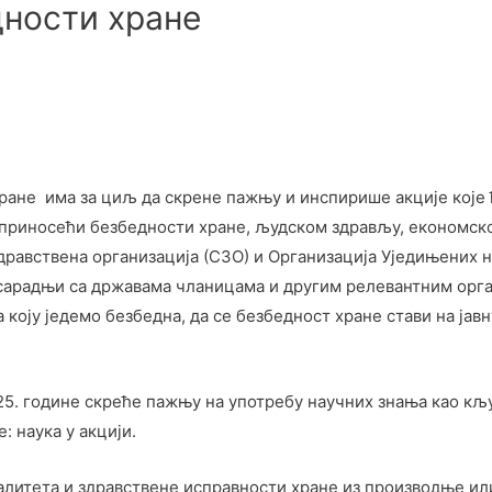
дности хране
ране има за циљ да скрене пажњу и инспирише акције које 
оприносећи безбедности хране, људском здрављу, економск
дравствена организација (СЗО) и Организација Уједињених н
сарадњи са државама чланицама и другим релевантним орган
на коју једемо безбедна, да се безбедност хране стави на јав
2025. године скреће пажњу на употребу научних знања као 
: наука у акцији.
литета и здравствене исправности хране из производње или