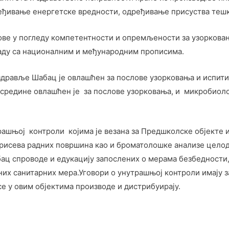
еђивање енергетске вредности, одређивање присуства тешк
ове у погледу компетентности и опремљености за узорковањ
аду са националним и међународним прописима.
дравље Шабац је овлашћен за послове узорковања и испит
средине овлашћен је за послове узорковања, и микробиоло
рашњој контроли којима је везана за Предшколске објекте 
исева радних површина као и броматолошке анализе целодн
ц спроводе и едукацију запослених о мерама безбедности, 
них санитарних мера.Уговори о унутрашњој контроли имају 
е у овим објектима производе и дистрибуирају.