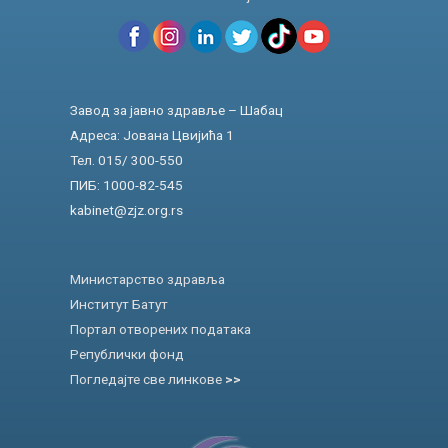
Завод за јавно здравље – Шабац
Адреса: Јована Цвијића 1
Тел. 015/ 300-550
ПИБ: 1000-82-545
kabinet@zjz.org.rs
Министарство здравља
Институт Батут
Портал отворених података
Републички фонд
Погледајте све линкове
>>