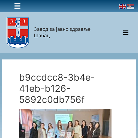
Завод за јавно здравље
Шабац
b9ccdcc8-3b4e-
41eb-b126-
5892c0db756f