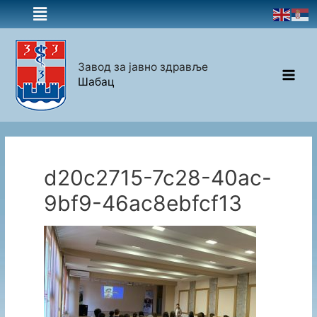
Завод за јавно здравље
Шабац
d20c2715-7c28-40ac-
9bf9-46ac8ebfcf13