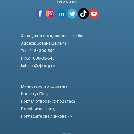
web dizajn
Завод за јавно здравље – Шабац
Адреса: Јована Цвијића 1
Тел. 015/ 300-550
ПИБ: 1000-82-545
kabinet@zjz.org.rs
Министарство здравља
Институт Батут
Портал отворених података
Републички фонд
Погледајте све линкове
>>