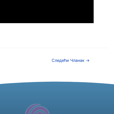
Следећи Чланак
→