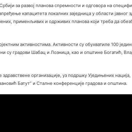
 Србији за развој планова спремности и одговора на специф
напређење капацитета локалних заједница у области јавног
ених, применљивих и одрживих планова који треба да обез
ројектним активностима. Активности су обухватиле 100 једи
ни су градови Шабац и Лозница, као и општине Богатић, Вл
 здравствене организације, уз подршку Уједињених нација,
вановић Батут“ и Сталне конференције градова и општина.