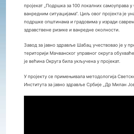
пројекат „Подршка за 100 локалних самоуправа у
ванредним ситуацијама“. Циљ овог пројекта је у
подршке општинама и градовима у изради саврем
здравствене ризике и ванредне околности.
Завод за јавно здравље Шабац учествовао је у п
територији Мачванског управног округа обухваће
је већина Округа била укључена у пројекат.
У пројекту се примењивала методологија Светске
Института за јавно здравље Србије „Др Милан Јо