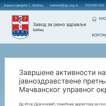
Јована Цвијића 1, Шабац
kabinet@zjz.org.rs
015/300-550
НА
Завод за јавно здравље
Шабац
КОНТА
Завршене активности на
јавноздравствене претњ
Мачванског управног ок
Др Игор Драгичевић, помоћник директора за посл