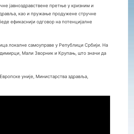
ичне јавноздравствене претње у кризним и
 здравља, као и пружање продужене стручне
беде ефикаснији одговор на потенцијалне
ница локалне самоуправе у Републици Србији. На
адимирци, Мали Зворник и Крупањ, што значи да
 Европске уније, Министарства здравља,