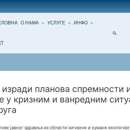
СЛОВНА
О НАМА
УСЛУГЕ
ИНФО
КТ
 изради планова спремности и
е у кризним и ванредним ситу
руга
ове јавног здравља из области хигијене и хумане екологије