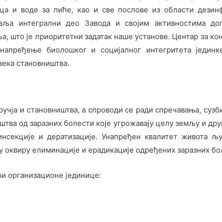
а и воде за пиће, као и све послове из области дезинф
авља интегрални део Завода и својим активностима до
, што је приоритетни задатак наше установе. Центар за ко
напређење биолошког и социјалног интегритета јединк
века становништва.
учја и становништва, а спроводи се ради спречавања, сузб
иштва од заразних болести које угрожавају целу земљу и дру
инсекције и дератизације. Унапређен квалитет живота љ
у оквиру елиминације и ерадикације одређених заразних бо
ри организационе јединице: