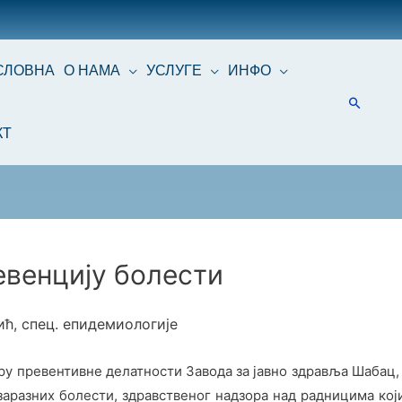
СЛОВНА
О НАМА
УСЛУГЕ
ИНФО
КТ
евенцију болести
ћ, спец. епидемиологије
иру превентивне делатности Завода за јавно здравља Шабац
заразних болести, здравственог надзора над радницима кој