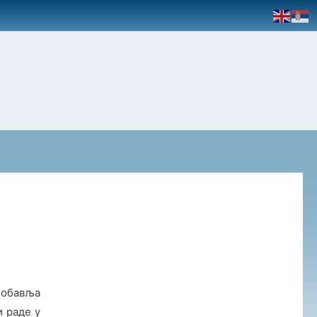
, обавља
и раде у