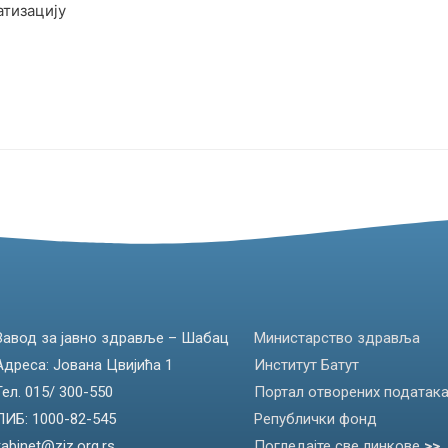
атизацију
Завод за јавно здравље – Шабац
Министарство здравља
Адреса: Јована Цвијића 1
Институт Батут
Тел. 015/ 300-550
Портал отворених податак
ПИБ: 1000-82-545
Републички фонд
kabinet@zjz.org.rs
Погледајте све линкове
>>