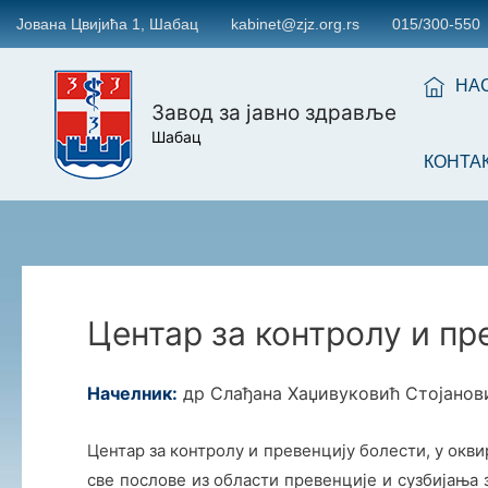
Јована Цвијића 1, Шабац
kabinet@zjz.org.rs
015/300-550
НА
Завод за јавно здравље
Шабац
КОНТА
Центар за контролу и пр
Начелник:
др Слађана Хаџивуковић Стојанови
Центар за контролу и превенцију болести, у окв
све послове из области превенције и сузбијања 