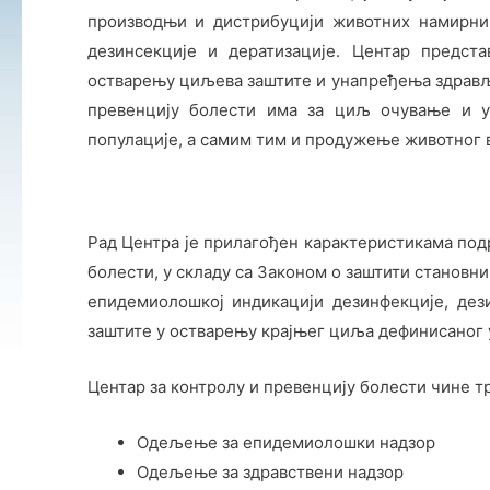
производњи и дистрибуцији животних намирниц
дезинсекције и дератизације. Центар предст
остварењу циљева заштите и унапређења здравља
превенцију болести има за циљ очување и у
популације, а самим тим и продужење животног 
Рад Центра је прилагођен карактеристикама подр
болести, у складу са Законом о заштити становн
епидемиолошкој индикацији дезинфекције, дез
заштите у остварењу крајњег циља дефинисаног 
Центар за контролу и превенцију болести чине т
Одељење за епидемиолошки надзор
Одељење за здравствени надзор