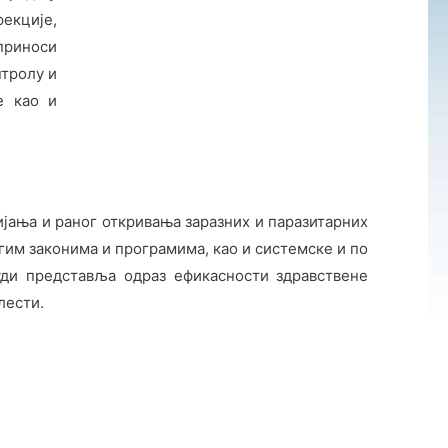
екције,
приноси
нтролу и
е као и
ијања и раног откривања заразних и паразитарних
гим законима и програмима, као и системске и по
уди представља одраз ефикасности здравствене
лести.