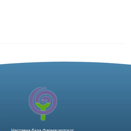
а
Наставна база Фармацеутског