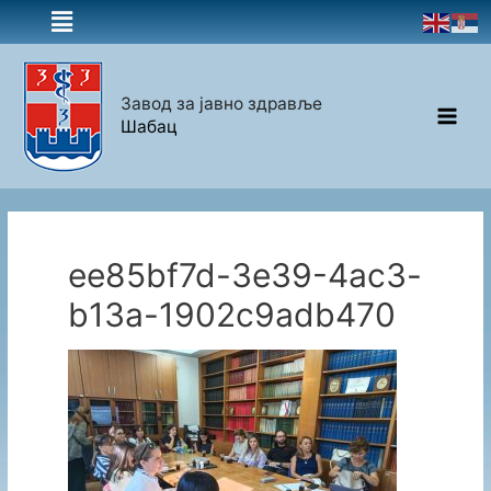
Завод за јавно здравље
Шабац
ee85bf7d-3e39-4ac3-
b13a-1902c9adb470