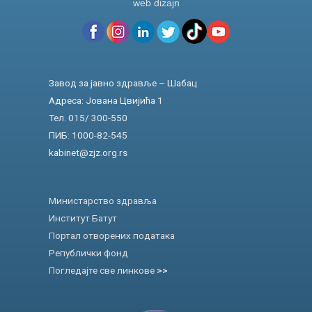
web dizajn
Завод за јавно здравље – Шабац
Адреса: Јована Цвијића 1
Тел. 015/ 300-550
ПИБ: 1000-82-545
kabinet@zjz.org.rs
Министарство здравља
Институт Батут
Портал отворених података
Републички фонд
Погледајте све линкове
>>