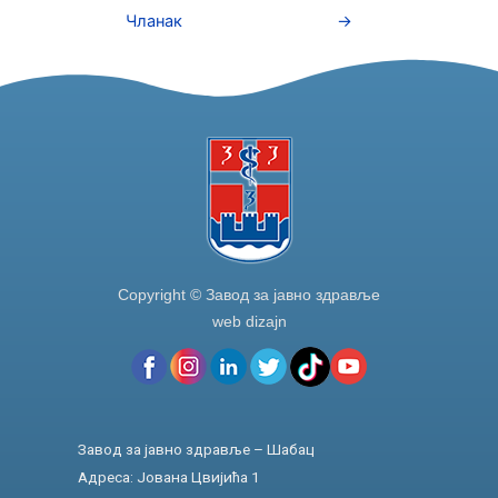
b
dI
Чланак
→
o
n
o
k
Copyright © Завод за јавно здравље
web dizajn
Завод за јавно здравље – Шабац
Адреса: Јована Цвијића 1