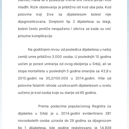
mlađih. Rizik obolevanja je približno isti kod oba pola. Kod
polovine koji žive sa dijabetesom bolest nije
dijagnostikovana. Simptomi tip 2 dijabetesa su blagi,
bolest često protiče neopaženo i otkriva se kada su već
prisutne komplikacije.
Na godišnjem nivou od posledica dijabetesa u našoj
zemlji umre približno 3.000 osoba. U poslednjih 10 godina
uočen je porast umiranja od ovog oboljenja u Srbiji, ali se
stopa mortaliteta u poslednjih 5 godina smanjila sa 43,8 u
2010.godini na 35,2/100.000 u 2014.godini. Više od
polovine fatalnih ishoda uzorkovanih dijabetesom u svetu
uočeno je kod osoba koje su starije od 65 godina.
Prema podacima populacionog Registra za
dijabetes u Srbiji je u 2014.godini evidentirano 281
novoobolelih osoba uzrasta do 29 godina sa dijagnozom
tip 1 dijabetesa. Iste godine registrovano je 14.939