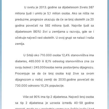
U svetu je 2013. godine sa dijabetesom živelo 387
miliona ljudi i umrlo je 5,1 milion osoba. Ako se ništa ne
preduzme, prognoze ukazuju da će se broj obolelih za 20
godina povećati na 592 miliona ljudi. Najviše ljudi sa
dijabetesom (80%) živi u zemljama u razvoju, gde se i
očekuje najveći rast obolelih. U ovoj grupi se nalazi i naša
zemlja.
U Srbiji oko 710.000 osoba 12,4% stanovništva ima
diabetes, 465.000 ili 8,1% odraslog stanovništva zna za
svoju bolest i 245.000osoba nema postavljenu dijagnozu.
Procenjuje se da će broj osoba koji žive sa ovom
dijagnozom u našoj zemlji do 2030.godine povećati do
730.000 odnosno 10,2% populacije.
Više od 90% ima tip 2 dijabetesa. Najveći broj osoba
sa tip 2 dijabetesa je uzrasta između 40-59 godine
starosti, mada se u poslednje vreme sve češće javlja i kod