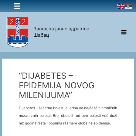
Завод за јавно здравље
Шабац
“DIJABETES –
EPIDEMIJA NOVOG
MILENIJUMA”
Dijabetes – šećerna bolest je jedna od najčešćih hroničnih
nezaraznih bolesti. Broj obolelih od ove bolesti već duži
niz godina raste i poprima razmere globalne epidemije.