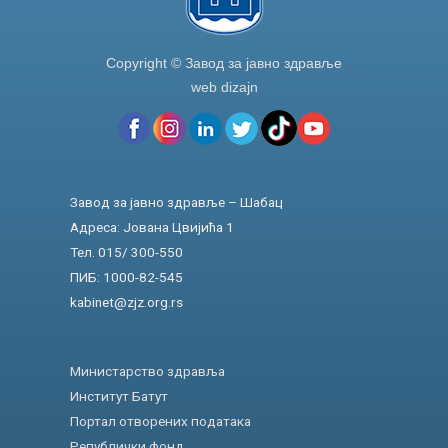
Copyright © Завод за јавно здравље
web dizajn
Завод за јавно здравље – Шабац
Адреса: Јована Цвијића 1
Тел. 015/ 300-550
ПИБ: 1000-82-545
kabinet@zjz.org.rs
Министарство здравља
Институт Батут
Портал отворених података
Републички фонд