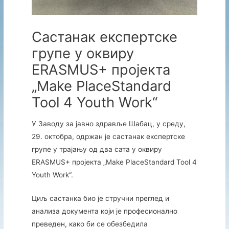
Састанак експертске
групе у оквиру
ERASMUS+ пројекта
„Make PlaceStandard
Tool 4 Youth Work“
У Заводу за јавно здравље Шабац, у среду,
29. октобра, одржан је састанак експертске
групе у трајању од два сата у оквиру
ERASMUS+ пројекта „Make PlaceStandard Tool 4
Youth Work“.
Циљ састанка био је стручни преглед и
анализа документа који је професионално
преведен, како би се обезбедила