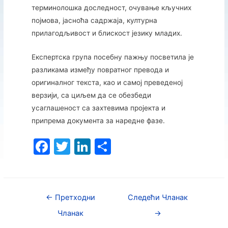
терминолошка доследност, очување кључних
појмова, јасноћа садржаја, културна
прилагодљивост и блискост језику младих.
Експертска група посебну пажњу посветила је
разликама између повратног превода и
оригиналног текста, као и самој преведеној
верзији, са циљем да се обезбеди
усаглашеност са захтевима пројекта и
припрема документа за наредне фазе.
F
T
Li
S
a
w
n
h
c
itt
k
ar
e
er
e
e
←
Претходни
Следећи Чланак
b
dI
Чланак
→
o
n