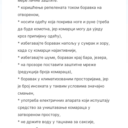
мере личне заштите:
* коришћење репелената током боравка на
отвореном,
* носити одећу која покрива ноге и руке (треба
да буде комотна, јер комарци могу да уједу
кроз припијену одећу),
* избегавајте боравак напољу у сумрак и зору,
када су комарци најактивнији,
* избегавајте шуме, боравак крај бара, језера,
* на прозоре поставити заштитне мреже
(редукција броја комараца),
* боравак у климатизованим просторијама, јер
је број инсеката у таквим условима значајно
смањен,
* употреба електричних апарата који испуштају
средство за уништавање комараца у
затвореном простору,
* не држите воду у тацнама за саксије,