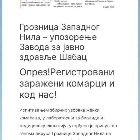
Грозница Западног
Нила – упозорење
Завода за јавно
здравље Шабац
Опрез!Регистровани
заражени комарци и
код нас!
Испитивањем збирних узорака женки
комараца, у лабораторији за биоциде и
медицинску екологију, утврђено је присуство
генома вируса Грознице Западног Нила на