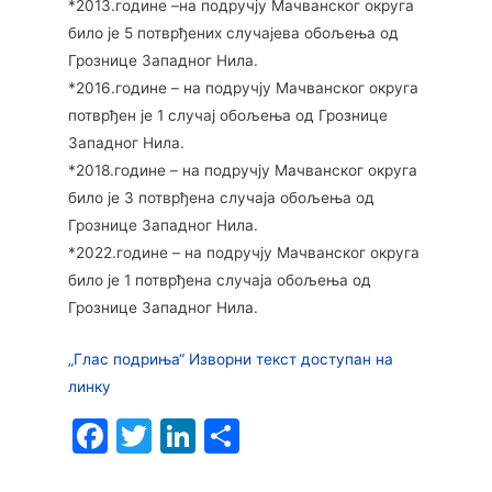
*2013.године –на подручју Мачванског округа
било је 5 потврђених случајева обољења од
Грознице Западног Нила.
*2016.године – на подручју Мачванског округа
потврђен је 1 случај обољења од Грознице
Западног Нила.
*2018.године – на подручју Мачванског округа
било је 3 потврђена случаја обољења од
Грознице Западног Нила.
*2022.године – на подручју Мачванског округа
било је 1 потврђена случаја обољења од
Грознице Западног Нила.
„Глас подриња“ Изворни текст доступан на
линку
F
T
Li
S
a
w
n
h