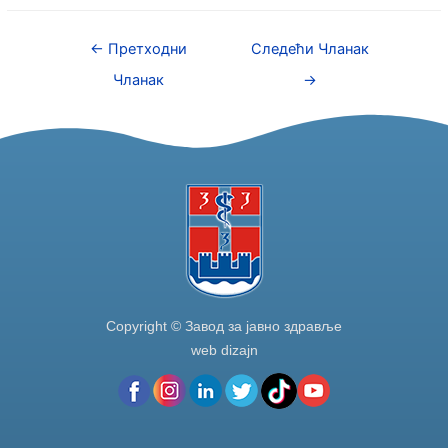
c
itt
k
ar
e
er
e
e
←
Претходни
Следећи Чланак
b
dI
Чланак
→
o
n
o
k
Copyright © Завод за јавно здравље
web dizajn