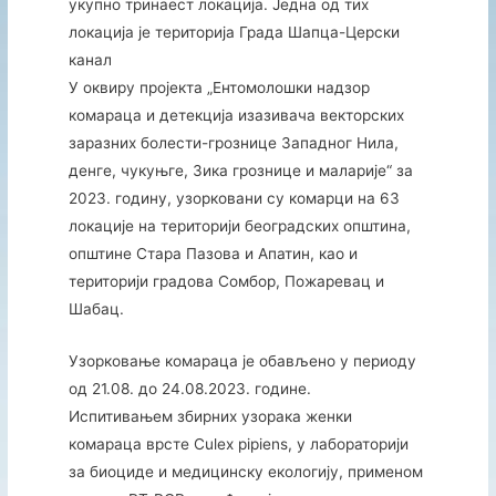
укупно тринаест локација. Једна од тих
локација је територија Града Шапца-Церски
канал
У оквиру пројекта „Ентомолошки надзор
комараца и детекција изазивача векторских
заразних болести-грознице Западног Нила,
денге, чукуњге, Зика грознице и маларије“ за
2023. годину, узорковани су комарци на 63
локације на територији београдских општина,
општине Стара Пазова и Апатин, као и
територији градова Сомбор, Пожаревац и
Шабац.
Узорковање комараца је обављено у периоду
од 21.08. до 24.08.2023. године.
Испитивањем збирних узорака женки
комараца врсте Culex pipiens, у лабораторији
за биоциде и медицинску екологију, применом