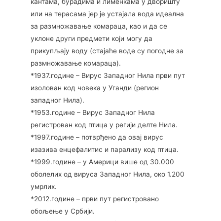
кантама, бурадима и лименкама у дворишту
или на терасама јер је устајала вода идеална
за размножавање комараца, као и да се
уклоне други предмети који могу да
прикупљају воду (стајаће воде су погодне за
размножавање комараца).
*1937.године – Вирус Западног Нила први пут
изолован код човека у Уганди (регион
западног Нила).
*1953.године – Вирус Западног Нила
регистрован код птица у регији делте Нила.
*1997.године – потврђено да овај вирус
изазива енцефалитис и парализу код птица.
*1999.године – у Америци више од 30.000
оболелих од вируса Западног Нила, око 1.200
умрлих.
*2012.године – први пут регистровано
обољење у Србији.