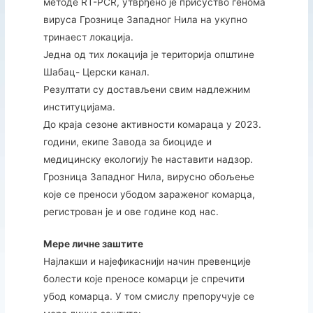
методе RT-PCR, утврђено је присуство генома
вируса Грознице Западног Нила на укупно
тринаест локација.
Једна од тих локација је територија општине
Шабац- Церски канал.
Резултати су достављени свим надлежним
институцијама.
До краја сезоне активности комараца у 2023.
години, екипе Завода за биоциде и
медицинску екологију ће наставити надзор.
Грозница Западног Нила, вирусно обољење
које се преноси убодом зараженог комарца,
регистрован је и ове године код нас.
Мере личне заштите
Најлакши и најефикаснији начин превенције
болести које преносе комарци је спречити
убод комарца. У том смислу препоручује се