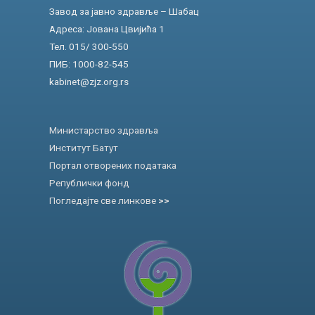
Завод за јавно здравље – Шабац
Адреса: Јована Цвијића 1
Тел. 015/ 300-550
ПИБ: 1000-82-545
kabinet@zjz.org.rs
Министарство здравља
Институт Батут
Портал отворених података
Републички фонд
Погледајте све линкове
>>