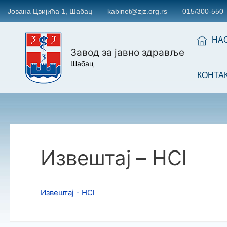
Јована Цвијића 1, Шабац
kabinet@zjz.org.rs
015/300-550
НА
Завод за јавно здравље
Шабац
КОНТА
Извештај – HCl
Извештај - HCl