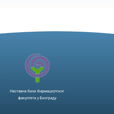
а
Наставна база Фармацеутског
факултета у Београду