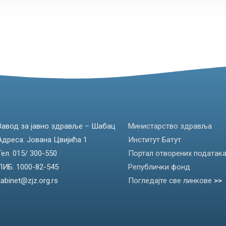
Завод за јавно здравље – Шабац
Министарство здравља
Адреса: Јована Цвијића 1
Институт Батут
Тел. 015/ 300-550
Портал отворених податак
ПИБ: 1000-82-545
Републички фонд
kabinet@zjz.org.rs
Погледајте све линкове
>>