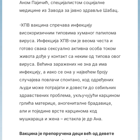
Аном Пајичић, специјалистом социјалне
медицине из Завода за јавно здравље Шабац.
-ХПВ вакцина спречава инфекцију
високоризичним типовима хуманог папилома
вируса. Инфекција ХПВ-ом је веома честа и
готово свака сексуално активна особа током
живота дође у контакт са неким од типова овог
вируса. Већина заражених не зна да има
инфекцију, а иако се она у највећем броју
случајева повлачи спонтано, код одређених
људи може потрајати и довести до озбиљних
здравствених проблема, укључујући карцином
грлића материце, аногениталне брадавице,
али и поједине врсте карцинома код
мушкараца и жена – истакла је др Ана.
Вакцина је препоручена деци већ од девете