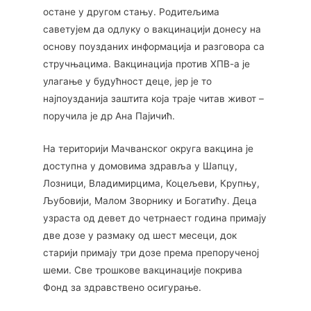
остане у другом стању. Родитељима
саветујем да одлуку о вакцинацији донесу на
основу поузданих информација и разговора са
стручњацима. Вакцинација против ХПВ-а је
улагање у будућност деце, јер је то
најпоузданија заштита која траје читав живот –
поручила је др Ана Пајичић.
На територији Мачванског округа вакцина је
доступна у домовима здравља у Шапцу,
Лозници, Владимирцима, Коцељеви, Крупњу,
Љубовији, Малом Зворнику и Богатићу. Деца
узраста од девет до четрнаест година примају
две дозе у размаку од шест месеци, док
старији примају три дозе према препорученој
шеми. Све трошкове вакцинације покрива
Фонд за здравствено осигурање.