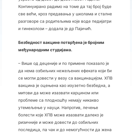
Континуирано радимо на томе да тај број буде
све већи, кроз предавања у школама и сталне
разговоре са родитељима које воде педијатри
и гинеколози – додала је др Пајичић.
Безбедност вакцине потврђена је бројним
међународним студијама.
– Више од деценије и по примене показало је
да нема озбиљних нежељених ефеката који би
се могли довести у везу са вакцинацијом. ХПВ
вакцина је оцењена као изузетно безбедна, а
митови да може изазвати карцином или
проблеме са плодношћу немају никакво
утемељење у науци. Напротив, лечење
болести које ХПВ може изазвати далеко је
ризичније и може довести до озбиљних
последица, па чак и до немогућности да жена