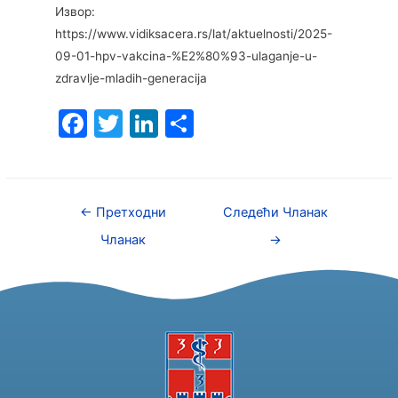
Извор:
https://www.vidiksacera.rs/lat/aktuelnosti/2025-
09-01-hpv-vakcina-%E2%80%93-ulaganje-u-
zdravlje-mladih-generacija
F
T
Li
S
a
w
n
h
c
itt
k
ar
e
er
e
e
←
Претходни
Следећи Чланак
b
dI
Чланак
→
o
n
o
k