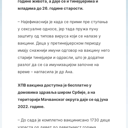
године живота, а даје се и тинејџерима и
младима до 26. године старости.
– Најефикаснија је када се прими пре ступања
у сексуалне односе, јер тада пружа пуну
заштиту од типова вируса који се налазе у
вакцини. Деца у претинејџерском периоду
имају снажнији имуни одговор на вакцину него
старији тинејџери и одрасли, што је додатни
разлог да се са имунизацијом започне на
време – нагласила је др Ана.
ХПВ вакцина доступна је бесплатно у
домовима здравља широм Србије, а на
територији Мачванског округа даје се од јуна
2022. године.
– До сада је комплетно вакцинисано 1730 деце
узраста од девет до деветнаест година.