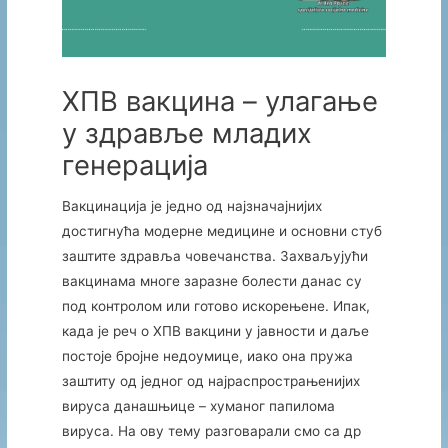
ХПВ вакцина – улагање
у здравље младих
генерација
Вакцинација је једно од најзначајнијих
достигнућа модерне медицине и основни стуб
заштите здравља човечанства. Захваљујући
вакцинама многе заразне болести данас су
под контролом или готово искорењене. Ипак,
када је реч о ХПВ вакцини у јавности и даље
постоје бројне недоумице, иако она пружа
заштиту од једног од најраспрострањенијих
вируса данашњице – хуманог папилома
вируса. На ову тему разговарали смо са др