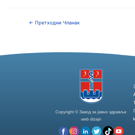
c
itt
k
ar
e
er
e
e
←
Претходни Чланак
b
dI
o
n
o
k
Copyright © Завод за јавно здравље
web dizajn