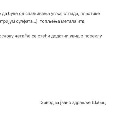
 да буде од спаљивања угља, отпада, пластике
атријум сулфата…), топљења метала итд.
снову чега ће се стећи додатни увид о пореклу
Завод за јавно здравље Шабац