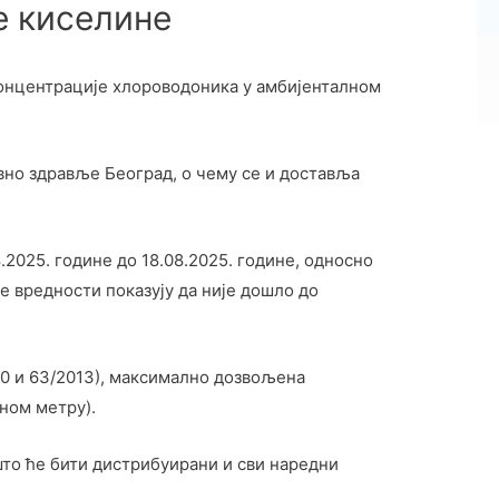
е киселине
онцентрације хлороводоника у амбијенталном
вно здравље Београд, о чему се и доставља
2025. године до 18.08.2025. године, односно
е вредности показују да није дошло до
010 и 63/2013), максимално дозвољена
ном метру).
 што ће бити дистрибуирани и сви наредни