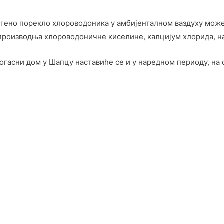
огено порекло хлороводоника у амбијенталном ваздуху може
(производња хлороводоничне киселине, калцијум хлорида, н
асни дом у Шапцу наставиће се и у наредном периоду, на о
.