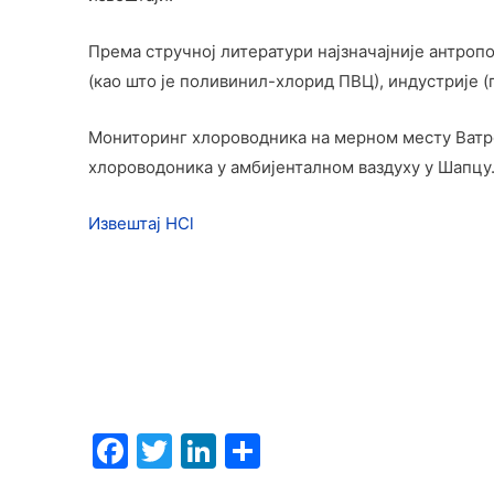
Према стручној литератури најзначајније антроп
(као што је поливинил-хлорид ПВЦ), индустрије 
Мониторинг хлороводника на мерном месту Ватрог
хлороводоника у амбијенталном ваздуху у Шапцу
Извештај HCl
F
T
Li
S
a
w
n
h