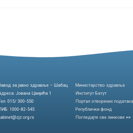
Завод за јавно здравље – Шабац
Министарство здравља
Адреса: Јована Цвијића 1
Институт Батут
Тел. 015/ 300-550
Портал отворених податак
ПИБ: 1000-82-545
Републички фонд
kabinet@zjz.org.rs
Погледајте све линкове
>>