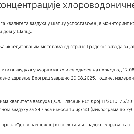
концентрације хлороводоничн
а квалитета ваздуха у Шапцу успостављен је мониторинг к
и дом у Шапцу.
ља акредитованим методама од стране Градског завода за ја
ета ваздуха у узорцима који се односе на период од 12.08.
 јавно здравље Београд завршио 20.08.2025. године, измерен
ма квалитета ваздуха („Сл. Гласник РС“ број 11/2010, 75/2
ном ваздуху за 24 часа износи 15 µg/m3 (микрограма по куб
је прослеђен и надлежној инспекцији и градској управи, као