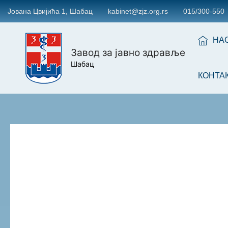
Јована Цвијића 1, Шабац
kabinet@zjz.org.rs
015/300-550
НА
Завод за јавно здравље
Шабац
КОНТА