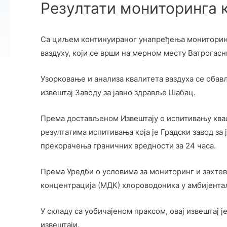
Резултати мониторинга 
Са циљем континуираног унапређења мониторинг
ваздуху, који се врши на мерном месту Ватрогасн
Узорковање и анализа квалитета ваздуха се обав
извештај Заводу за јавно здравље Шабац.
Према достављеном Извештају о испитивању квалит
резултатима испитивања која је Градски завод за
прекорачења граничних вредности за 24 часа.
Према Уредби о условима за мониторинг и захтеви
концентрација (МДК) хлороводоника у амбијентал
У складу са уобичајеном праксом, овај извештај 
извештаји.