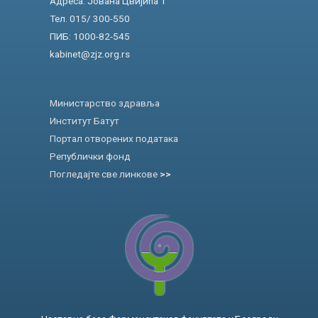
Адреса: Јована Цвијића 1
Тел. 015/ 300-550
ПИБ: 1000-82-545
kabinet@zjz.org.rs
Министарство здравља
Институт Батут
Портал отворених података
Републички фонд
Погледајте све линкове
>>