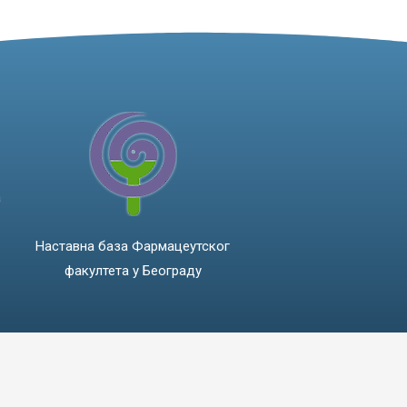
а
Наставна база Фармацеутског
факултета у Београду