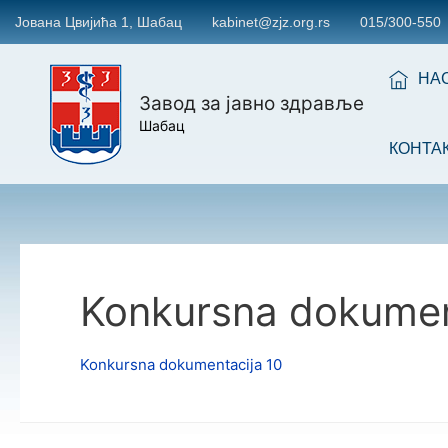
Јована Цвијића 1, Шабац
kabinet@zjz.org.rs
015/300-550
НА
Завод за јавно здравље
Шабац
КОНТА
Konkursna dokumen
Konkursna dokumentacija 10