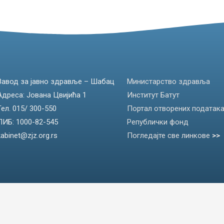
Завод за јавно здравље – Шабац
Министарство здравља
Адреса: Јована Цвијића 1
Институт Батут
Тел. 015/ 300-550
Портал отворених податак
ПИБ: 1000-82-545
Републички фонд
kabinet@zjz.org.rs
Погледајте све линкове
>>