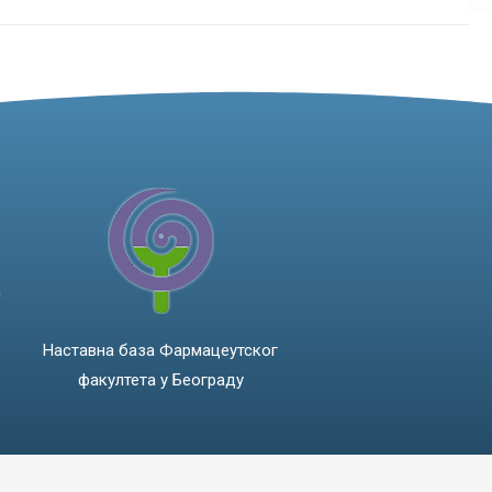
а
Наставна база Фармацеутског
факултета у Београду