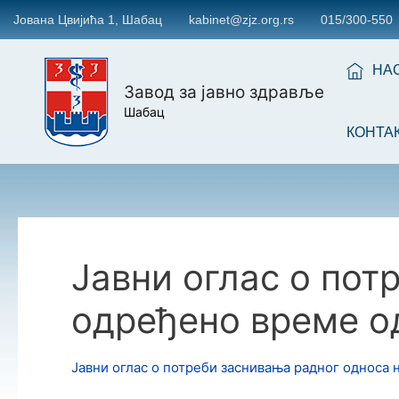
Јована Цвијића 1, Шабац
kabinet@zjz.org.rs
015/300-550
НА
Завод за јавно здравље
Шабац
КОНТА
Јавни оглас о пот
одређено време од
Јавни оглас о потреби заснивања радног односа н