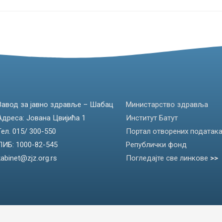
Завод за јавно здравље – Шабац
Министарство здравља
Адреса: Јована Цвијића 1
Институт Батут
Тел. 015/ 300-550
Портал отворених податак
ПИБ: 1000-82-545
Републички фонд
kabinet@zjz.org.rs
Погледајте све линкове
>>