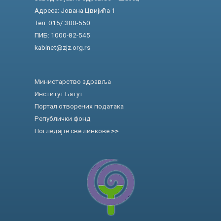
Адреса: Јована Цвијића 1
Тел. 015/ 300-550
ПИБ: 1000-82-545
kabinet@zjz.org.rs
Министарство здравља
Институт Батут
Портал отворених података
Републички фонд
Погледајте све линкове
>>