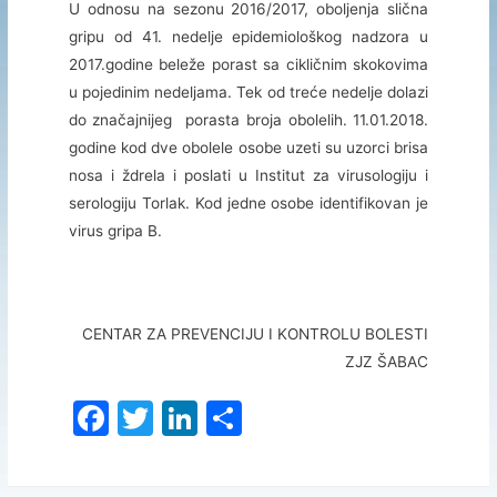
U odnosu na sezonu 2016/2017, oboljenja slična
gripu od 41. nedelje epidemiološkog nadzora u
2017.godine beleže porast sa cikličnim skokovima
u pojedinim nedeljama. Tek od treće nedelje dolazi
do značajnijeg porasta broja obolelih. 11.01.2018.
godine kod dve obolele osobe uzeti su uzorci brisa
nosa i ždrela i poslati u Institut za virusologiju i
serologiju Torlak. Kod jedne osobe identifikovan je
virus gripa B.
CENTAR ZA PREVENCIJU I KONTROLU BOLESTI
ZJZ ŠABAC
F
T
Li
S
a
w
n
h
c
itt
k
ar