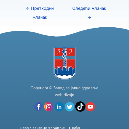
e
er
e
e
←
Претходни
Следећи Чланак
b
dI
Чланак
→
o
n
o
k
Copyright © Завод за јавно здравље
web dizajn
Завод за јавно здравље – Шабац