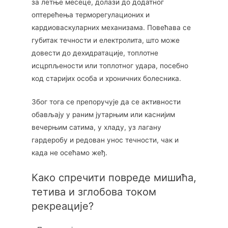
за летње месеце, долази до додатног
оптерећења терморегулационих и
кардиоваскуларних механизама. Повећава се
губитак течности и електролита, што може
довести до дехидратације, топлотне
исцрпљености или топлотног удара, посебно
код старијих особа и хроничних болесника.
Због тога се препоручује да се активности
обављају у раним јутарњим или каснијим
вечерњим сатима, у хладу, уз лагану
гардеробу и редован унос течности, чак и
када не осећамо жеђ.
Како спречити повреде мишића,
тетива и зглобова током
рекреације?