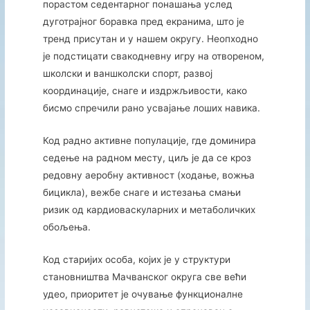
порастом седентарног понашања услед
дуготрајног боравка пред екранима, што је
тренд присутан и у нашем округу. Неопходно
је подстицати свакодневну игру на отвореном,
школски и ваншколски спорт, развој
координације, снаге и издржљивости, како
бисмо спречили рано усвајање лоших навика.
Код радно активне популације, где доминира
седење на радном месту, циљ је да се кроз
редовну аеробну активност (ходање, вожња
бицикла), вежбе снаге и истезања смањи
ризик од кардиоваскуларних и метаболичких
обољења.
Код старијих особа, којих је у структури
становништва Мачванског округа све већи
удео, приоритет је очување функционалне