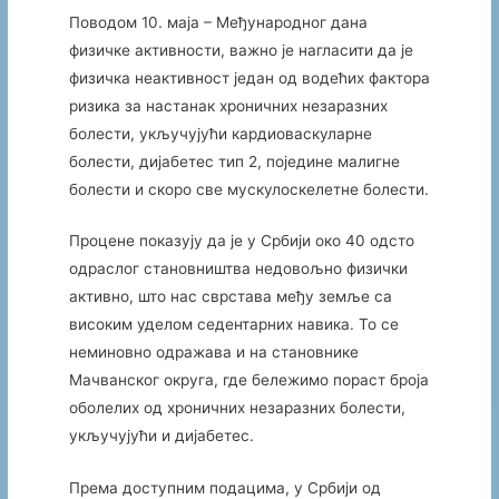
Поводом 10. маја – Међународног дана
физичке активности, важно је нагласити да је
физичка неактивност један од водећих фактора
ризика за настанак хроничних незаразних
болести, укључујући кардиоваскуларне
болести, дијабетес тип 2, поједине малигне
болести и скоро све мускулоскелетне болести.
Процене показују да је у Србији око 40 одсто
одраслог становништва недовољно физички
активно, што нас сврстава међу земље са
високим уделом седентарних навика. То се
неминовно одражава и на становнике
Мачванског округа, где бележимо пораст броја
оболелих од хроничних незаразних болести,
укључујући и дијабетес.
Према доступним подацима, у Србији од