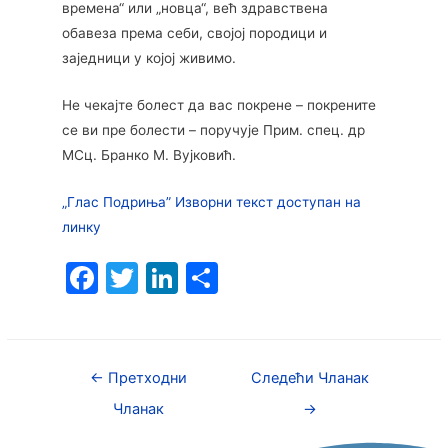
времена“ или „новца“, већ здравствена
обавеза према себи, својој породици и
заједници у којој живимо.
Не чекајте болест да вас покрене – покрените
се ви пре болести – поручује Прим. спец. др
МСц. Бранко М. Вујковић.
„Глас Подриња” Изворни текст доступан на
линку
F
T
Li
S
a
w
n
h
c
itt
k
ar
e
er
e
e
←
Претходни
Следећи Чланак
b
dI
Чланак
→
o
n