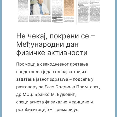
Не чекај, покрени се –
Међународни дан
физичке активности
Промоција свакодневног кретања
представља један од најважнијих
задатака јавног здравља – подсећа у
разговору за
Глас Подриња
Прим. спец.
др МСц. Бранко М. Вујковић,
специјалиста физикалне медицине и
рехабилитације – Примаријус.