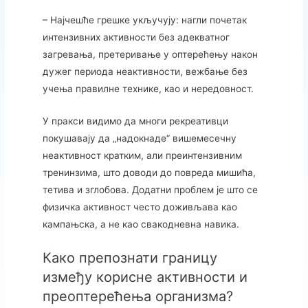
– Најчешће грешке укључују: нагли почетак
интензивних активности без адекватног
загревања, претеривање у оптерећењу након
дужег периода неактивности, вежбање без
учења правилне технике, као и нередовност.
У пракси видимо да многи рекреативци
покушавају да „надокнаде“ вишемесечну
неактивност кратким, али преинтензивним
тренинзима, што доводи до повреда мишића,
тетива и зглобова. Додатни проблем је што се
физичка активност често доживљава као
кампањска, а не као свакодневна навика.
Како препознати границу
између корисне активности и
преоптерећења организма?