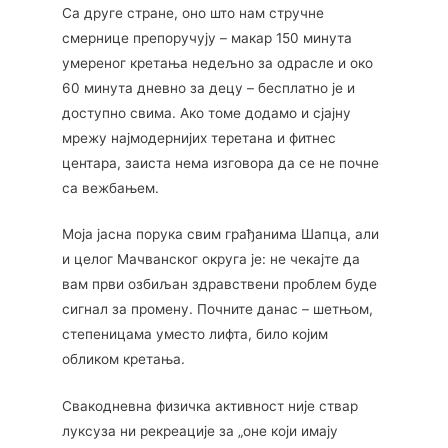
Са друге стране, оно што нам стручне
смернице препоручују – макар 150 минута
умереног кретања недељно за одрасле и око
60 минута дневно за децу – бесплатно је и
доступно свима. Ако томе додамо и сјајну
мрежу најмодернијих теретана и фитнес
центара, заиста нема изговора да се не почне
са вежбањем.
Моја јасна порука свим грађанима Шапца, али
и целог Мачванског округа је: не чекајте да
вам први озбиљан здравствени проблем буде
сигнал за промену. Почните данас – шетњом,
степеницама уместо лифта, било којим
обликом кретања.
Свакодневна физичка активност није ствар
луксуза ни рекреације за „оне који имају