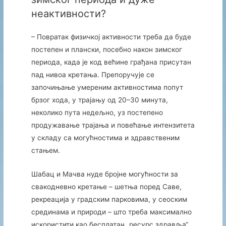
неактивности?
– Повратак физичкој активности треба да буде
постепен и плански, посебно након зимског
периода, када је код већине грађана присутан
пад нивоа кретања. Препоручује се
започињање умереним активностима попут
брзог хода, у трајању од 20–30 минута,
неколико пута недељно, уз постепено
продужавање трајања и повећање интензитета
у складу са могућностима и здравственим
стањем.
Шабац и Мачва нуде бројне могућности за
свакодневно кретање – шетња поред Саве,
рекреација у градским парковима, у сеоским
срединама и природи – што треба максимално
искористити као бесплатан „ресурс здравља“.