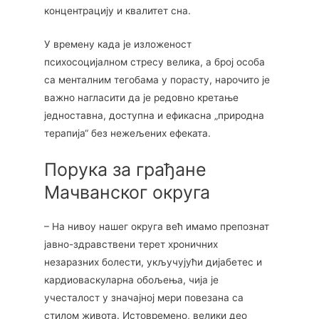
концентрацију и квалитет сна.
У времену када је изложеност
психосоцијалном стресу велика, а број особа
са менталним тегобама у порасту, нарочито је
важно нагласити да је редовно кретање
једноставна, доступна и ефикасна „природна
терапија“ без нежељених ефеката.
Порука за грађане
Мачванског округа
– На нивоу нашег округа већ имамо препознат
јавно-здравствени терет хроничних
незаразних болести, укључујући дијабетес и
кардиоваскуларна обољења, чија је
учесталост у значајној мери повезана са
стилом живота. Истовремено, велики део