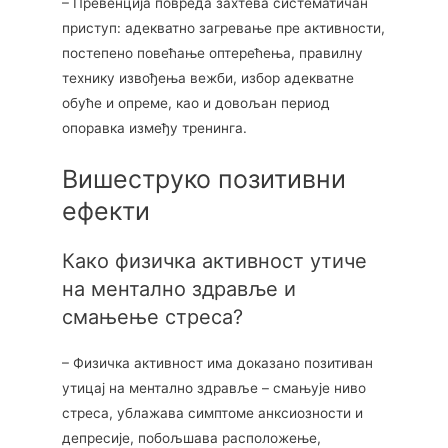
– Превенција повреда захтева систематичан
приступ: адекватно загревање пре активности,
постепено повећање оптерећења, правилну
технику извођења вежби, избор адекватне
обуће и опреме, као и довољан период
опоравка између тренинга.
Вишеструко позитивни
ефекти
Како физичка активност утиче
на ментално здравље и
смањење стреса?
– Физичка активност има доказано позитиван
утицај на ментално здравље – смањује ниво
стреса, ублажава симптоме анксиозности и
депресије, побољшава расположење,