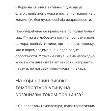
– Корисна физичка активност доводи до
благог, пријатног умора и поступног напретка у
кондицији, без дужег осећаја исцрпљености.
Преоптерећење се препознаје по појави бола у
мишићима и зглобовима који не пролази након
одмора, осећају тежине, вртоглавици, гушењу,
као и поремећајима сна и пада радне
способности. У таквим ситуацијама неопходно
је смањити интензитет активности, направити
паузу и, по потреби, консултовати лекара.
На који начин високе
температуре утичу на
организам током тренинга?
– Са порастом температура, карактеристичним