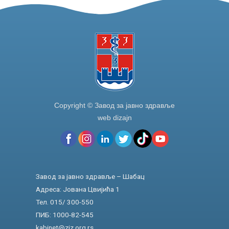
o
k
Copyright © Завод за јавно здравље
web dizajn
Завод за јавно здравље – Шабац
Адреса: Јована Цвијића 1
Тел. 015/ 300-550
ПИБ: 1000-82-545
kabinet@zjz.org.rs