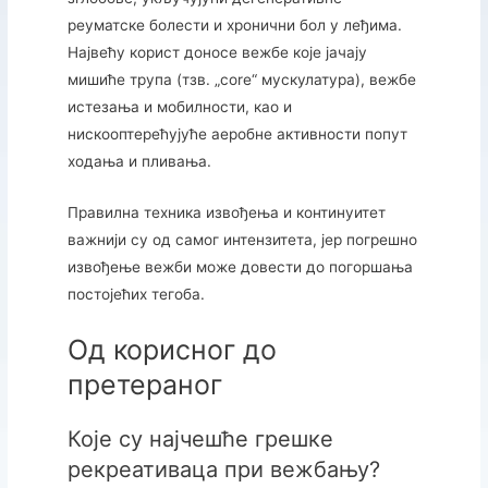
реуматске болести и хронични бол у леђима.
Највећу корист доносе вежбе које јачају
мишиће трупа (тзв. „core“ мускулатура), вежбе
истезања и мобилности, као и
нискооптерећујуће аеробне активности попут
ходања и пливања.
Правилна техника извођења и континуитет
важнији су од самог интензитета, јер погрешно
извођење вежби може довести до погоршања
постојећих тегоба.
Од корисног до
претераног
Које су најчешће грешке
рекреативаца при вежбању?