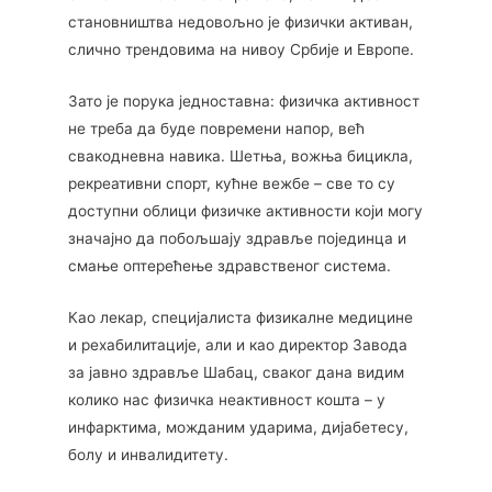
становништва недовољно је физички активан,
слично трендовима на нивоу Србије и Европе.
Зато је порука једноставна: физичка активност
не треба да буде повремени напор, већ
свакодневна навика. Шетња, вожња бицикла,
рекреативни спорт, кућне вежбе – све то су
доступни облици физичке активности који могу
значајно да побољшају здравље појединца и
смање оптерећење здравственог система.
Као лекар, специјалиста физикалне медицине
и рехабилитације, али и као директор Завода
за јавно здравље Шабац, сваког дана видим
колико нас физичка неактивност кошта – у
инфарктима, можданим ударима, дијабетесу,
болу и инвалидитету.