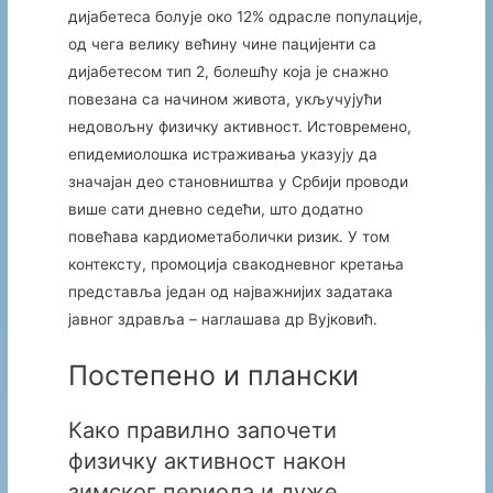
дијабетеса болује око 12% одрасле популације,
од чега велику већину чине пацијенти са
дијабетесом тип 2, болешћу која је снажно
повезана са начином живота, укључујући
недовољну физичку активност. Истовремено,
епидемиолошка истраживања указују да
значајан део становништва у Србији проводи
више сати дневно седећи, што додатно
повећава кардиометаболички ризик. У том
контексту, промоција свакодневног кретања
представља један од најважнијих задатака
јавног здравља – наглашава др Вујковић.
Постепено и плански
Како правилно започети
физичку активност након
зимског периода и дуже