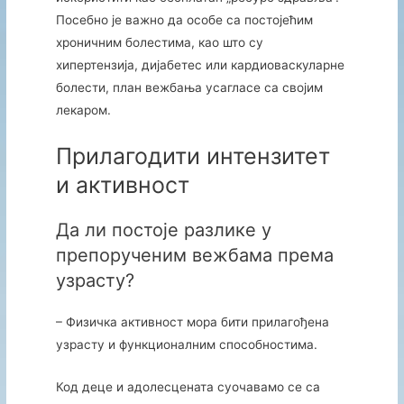
Посебно је важно да особе са постојећим
хроничним болестима, као што су
хипертензија, дијабетес или кардиоваскуларне
болести, план вежбања усагласе са својим
лекаром.
Прилагодити интензитет
и активност
Да ли постоје разлике у
препорученим вежбама према
узрасту?
– Физичка активност мора бити прилагођена
узрасту и функционалним способностима.
Код деце и адолесцената суочавамо се са