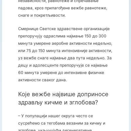
независности, равнотеже и спречавање
падова, кроз прилагођене вежбе равнотеже,
снаге и покретљивости.
Смернице Светске здравствене организације
препоручују одраслима најмање 150 до 300
минута умерене аеробне активности недељно,
или 75 до 150 минута интензивније активности,
уз вежбе снаге најмање два пута недељно. За
децу и адолесценте препоручује се најмање
60 минута умерене до интензивне физичке
активности сваког дана.
Које вежбе највише доприносе
здрављу кичме и зглобова?
– У популацији нашег округа често се
сусрећемо са тегобама везаним за кичму и
зглобове, укључујући дегенеративне