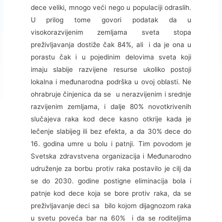
dece veliki, mnogo veći nego u populaciji odraslih.
U prilog tome govori podatak da u
visokorazvijenim zemljama sveta stopa
preživljavanja dostiže čak 84%, ali i da je ona u
porastu čak i u pojedinim delovima sveta koji
imaju slabije razvijene resurse ukoliko postoji
lokalna i međunarodna podrška u ovoj oblasti. Ne
ohrabruje činjenica da se u nerazvijenim i srednje
razvijenim zemljama, i dalje 80% novotkrivenih
slučajeva raka kod dece kasno otkrije kada je
lečenje slabijeg ili bez efekta, a da 30% dece do
16. godina umre u bolu i patnji. Tim povodom je
Svetska zdravstvena organizacija i Međunarodno
udruženje za borbu protiv raka postavilo je cilj da
se do 2030. godine postigne eliminacija bola i
patnje kod dece koja se bore protiv raka, da se
preživljavanje deci sa bilo kojom dijagnozom raka
u svetu poveća bar na 60% i da se roditeljima