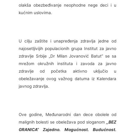
olakša obezbeđivanje neophodne nege deci i u
kućnim uslovima.
U cilju zaštite i unapređenja zdravlja jedne od
najosetljivijih populacionih grupa Institut za javno
zdravlje Srbije „Dr Milan Jovanović Batut” se sa
mrežom okružnih instituta i zavoda za javno
zdravlje od početka aktivno uključio u
obeležavanje ovog važnog datuma iz Kalendara
javnog zdravlja.
Ove godine, Međunarodni dan dece obolele od
malignih bolesti se obeležava pod sloganom
,,BEZ
GRANICA“ Zajedno. Mogućnost. Budućnost.