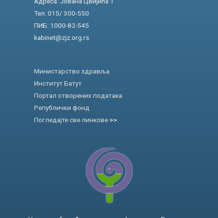
Адреса: Јована Цвијића 1
Тел. 015/ 300-550
ПИБ: 1000-82-545
kabinet@zjz.org.rs
Министарство здравља
Институт Батут
Портал отворених података
Републички фонд
Погледајте све линкове
>>