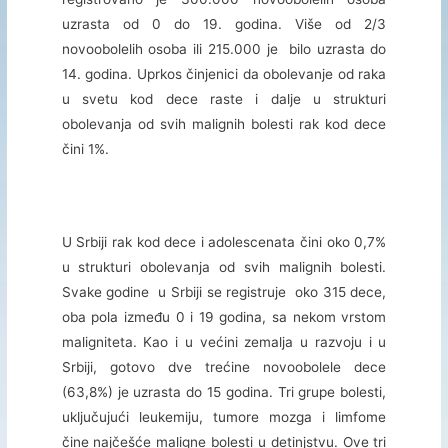
uzrasta od 0 do 19. godina. Više od 2/3
novoobolelih osoba ili 215.000 je bilo uzrasta do
14. godina. Uprkos činjenici da obolevanje od raka
u svetu kod dece raste i dalje u strukturi
obolevanja od svih malignih bolesti rak kod dece
čini 1%.
U Srbiji rak kod dece i adolescenata čini oko 0,7%
u strukturi obolevanja od svih malignih bolesti.
Svake godine u Srbiji se registruje oko 315 dece,
oba pola između 0 i 19 godina, sa nekom vrstom
maligniteta. Kao i u većini zemalja u razvoju i u
Srbiji, gotovo dve trećine novoobolele dece
(63,8%) je uzrasta do 15 godina. Tri grupe bolesti,
uključujući leukemiju, tumore mozga i limfome
čine najčešće maligne bolesti u detinjstvu. Ove tri