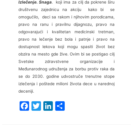
Izlečenje. Snaga
. koji ima za cilj da pokrene širu
društvenu zajednicu na akciju kako bi se
omogućilo, deci sa rakom i njihovim porodicama,
pravo na ranu i pravilnu dijagnozu, pravo na
odgovarajući i kvalitetan medicinski tretman,
pravo na lečenje bez bola i patnje i pravo na
dostupnost lekova koji mogu spasiti život bez
obzira na mesto gde žive. Ovim bi se postigao cilj
Svetske zdravstvene organizacije i
Međunarodnog udruženja za borbu protiv raka da
se do 2030. godine udvostruče trenutne stope
izlečenja i poštede milioni života dece u narednoj
deceniji.
F
T
Li
S
a
w
n
h
c
itt
k
ar