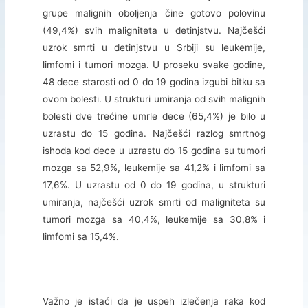
grupe malignih oboljenja čine gotovo polovinu
(49,4%) svih maligniteta u detinjstvu. Najčešći
uzrok smrti u detinjstvu u Srbiji su leukemije,
limfomi i tumori mozga. U proseku svake godine,
48 dece starosti od 0 do 19 godina izgubi bitku sa
ovom bolesti. U strukturi umiranja od svih malignih
bolesti dve trećine umrle dece (65,4%) je bilo u
uzrastu do 15 godina. Najčešći razlog smrtnog
ishoda kod dece u uzrastu do 15 godina su tumori
mozga sa 52,9%, leukemije sa 41,2% i limfomi sa
17,6%. U uzrastu od 0 do 19 godina, u strukturi
umiranja, najčešći uzrok smrti od maligniteta su
tumori mozga sa 40,4%, leukemije sa 30,8% i
limfomi sa 15,4%.
Važno je istaći da je uspeh izlečenja raka kod