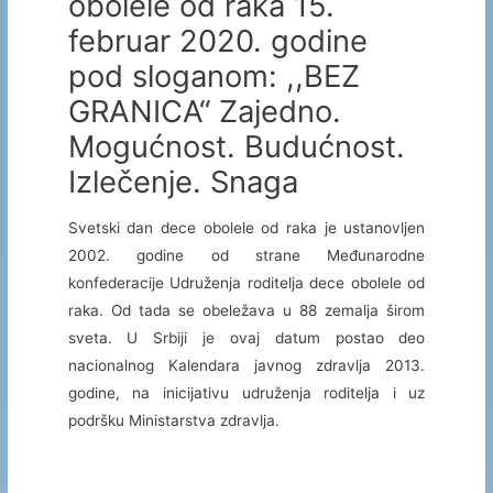
obolele od raka 15.
februar 2020. godine
pod sloganom: ,,BEZ
GRANICA“ Zajedno.
Mogućnost. Budućnost.
Izlečenje. Snaga
Svetski dan dece obolele od raka je ustanovljen
2002. godine od strane Međunarodne
konfederacije Udruženja roditelja dece obolele od
raka. Od tada se obeležava u 88 zemalja širom
sveta. U Srbiji je ovaj datum postao deo
nacionalnog Kalendara javnog zdravlja 2013.
godine, na inicijativu udruženja roditelja i uz
podršku Ministarstva zdravlja.