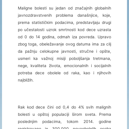
Maligne bolesti su jedan od značajnih globalnih
javnozdravstvenih problema današnjice, koje,
prema statističkim podacima, predstavljaju drugi
po učestalosti uzrok smrtnosti kod dece uzrasta
od 0 do 14 godina, odmah iza povreda. Upravo
zbog toga, obeležavanje ovog datuma ima za cilj
da pažnju celokupne javnosti, stručne i opšte,
usmeri ka važnoj misiji poboljšanja tretmana,
nege, kvaliteta života, emocionalnih i socijalnih
potreba dece obolele od raka, kao i njihovih
najbližih.
Rak kod dece čini od 0,4 do 4% svih malignih
bolesti u opštoj populaciji širom sveta. Prema
poslednjim podacima, tokom 2014. godine
registrovano je 300.000 novoobolelih osoba