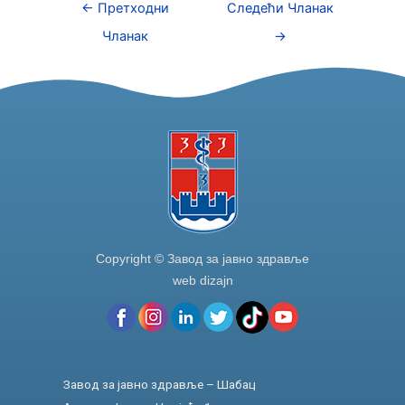
e
er
e
e
←
Претходни
Следећи Чланак
b
dI
Чланак
→
o
n
o
k
Copyright © Завод за јавно здравље
web dizajn
Завод за јавно здравље – Шабац