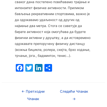
сваког дана постепено повећавамо трајање и
интензитет физичке активности. Приликом
бављења рекреативним спортовима, важно је
да одржавамо удаљеност од других од
најмање два метра. Стога се саветује да
бирате активност која омогућава да будете
физички активни у друштву, а да истовремено
одржавате препоручену физичку дистанцу
(вожња бицикла, ролера, скејта, брзо ходање,
трчање, јога., бадминтон, тенис…).
F
T
Li
S
a
w
n
h
c
itt
k
ar
e
er
e
e
←
Претходни
Следећи Чланак
b
dI
Чланак
→
o
n