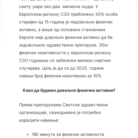
свету умре око два милиона људи. У
Европском региону СЗО приближно 30% особа
старијих од 15 година је недовољно физички
активно, а више од половине становника
Европе није довољно физички активно да би
задовољило здравствене препоруке. Због
физичке неактивности у европском региону
СЗО годишње се забележи милион смртних
случајева. Циљ је да се до 2025. године
смањи број физички неактивних за 10%.
Како да будемо довољно физички активни?
Према препорукама Светске здравствене
организације, свакодневно је потребно
издвојити најмање:
180 минута за физичке активности