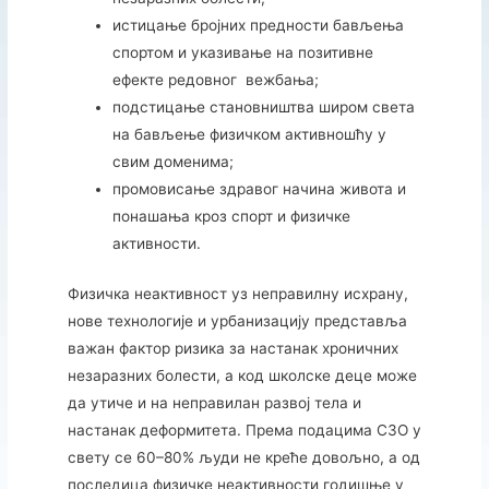
истицање бројних предности бављења
спортом и указивање на позитивне
ефекте редовног вежбања;
подстицање становништва широм света
на бављење физичком активношћу у
свим доменима;
промовисање здравог начина живота и
понашања кроз спорт и физичке
активности.
Физичка неактивност уз неправилну исхрану,
нове технологије и урбанизацију представља
важан фактор ризика за настанак хроничних
незаразних болести, а код школске деце може
да утиче и на неправилан развој тела и
настанак деформитета. Према подацима СЗО у
свету се 60–80% људи не креће довољно, а од
последица физичке неактивности годишње у