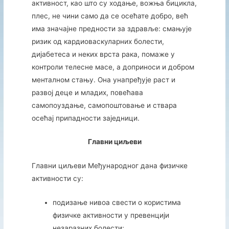
активност, као што су ходање, вожња бицикла,
плес, не чини само да се осећате добро, већ
има значајне предности за здравље: смањује
ризик од кардиоваскуларних болести,
дијабетеса и неких врста рака, помаже у
контроли телесне масе, а доприноси и добром
менталном стању. Она унапређује раст и
развој деце и младих, повећава
самопоуздање, самопоштовање и ствара
осећај припадности заједници.
Главни циљеви
Главни циљеви Међународног дана физичке
активности су:
подизање нивоа свести о користима
физичке активности у превенцији
незаразних болести;