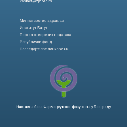
kabinet@zjz.org.rs
Министарство здравља
Институт Батут
Портал отворених података
Републички фонд
Погледајте све линкове
>>
Наставна база Фармацеутског факултета у Београду