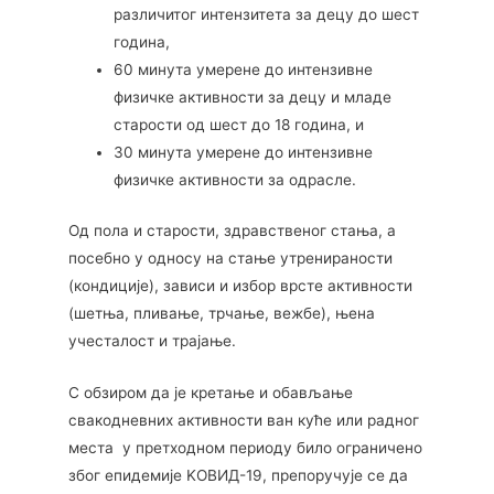
различитог интензитета за децу до шест
година,
60 минута умерене до интензивне
физичке активности за децу и младе
старости од шест до 18 година, и
30 минута умерене до интензивне
физичке активности за одрасле.
Од пола и старости, здравственог стања, а
посебно у односу на стање утренираности
(кондиције), зависи и избор врсте активности
(шетња, пливање, трчање, вежбе), њена
учесталост и трајање.
С обзиром да је кретање и обављање
свакодневних активности ван куће или радног
места у претходном периоду било ограничено
због епидемије KОВИД-19, препоручује се да