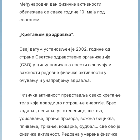
Међународни дан физичке активности
обележава се сваке године 10. маја под
слоганом
„Кретањем до здравља”.
Овај датум установљен је 2002. године од
стране Светске здравствене организације
(СЗО) у циљу подизања свести о значају и
важности редовне физичке активности у
очувању и унапређењу здравља.
Физичка активност представља свако кретање
тела које доводи до потрошње енергије. Брзо
ходање, пењање уз степенице, шетња,
усисавање, прање прозора, вожња бицикла,
пливање, трчање, кошарка, фудбал… све ово је
физичка активност. Редовна умерена физичка