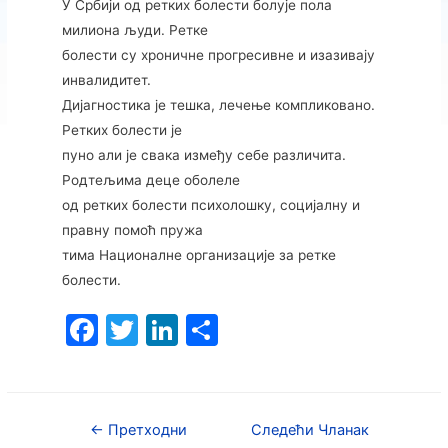
У Србији од ретких болести болује пола
милиона људи. Ретке
болести су хроничне прогресивне и изазивају
инвалидитет.
Дијагностика је тешка, лечење компликовано.
Ретких болести је
пуно али је свака између себе различита.
Родтељима деце оболеле
од ретких болести психолошку, социјалну и
правну помоћ пружа
тима Националне организације за ретке
болести.
F
T
Li
S
a
w
n
h
c
itt
k
ar
e
er
e
e
←
Претходни
Следећи Чланак