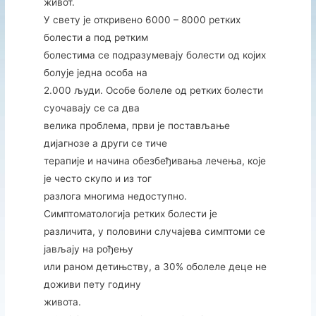
живот.
У свету је откривено 6000 – 8000 ретких
болести а под ретким
болестима се подразумевају болести од којих
болује једна особа на
2.000 људи. Особе болеле од ретких болести
суочавају се са два
велика проблема, први је постављање
дијагнозе а други се тиче
терапије и начина обезбеђивања лечења, које
је често скупо и из тог
разлога многима недоступно.
Симптоматологија ретких болести је
различита, у половини случајева симптоми се
јављају на рођењу
или раном детињству, а 30% оболеле деце не
доживи пету годину
живота.