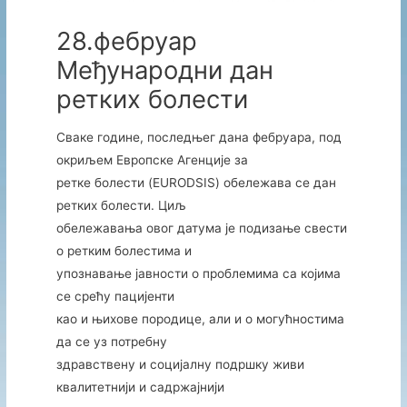
28.фебруар
Међународни дан
ретких болести
Сваке године, последњег дана фебруара, под
окриљем Европске Агенције за
ретке болести (EURODSIS) обележава се дан
ретких болести. Циљ
обележавања овог датума је подизање свести
о ретким болестима и
упознавање јавности о проблемима са којима
се срећу пацијенти
као и њихове породице, али и о могућностима
да се уз потребну
здравствену и социјалну подршку живи
квалитетнији и садржајнији