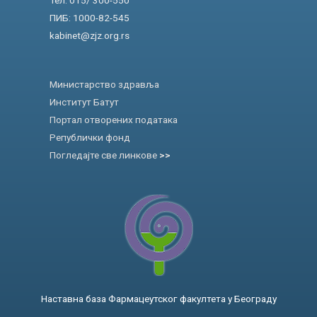
ПИБ: 1000-82-545
kabinet@zjz.org.rs
Министарство здравља
Институт Батут
Портал отворених података
Републички фонд
Погледајте све линкове
>>
Наставна база Фармацеутског факултета у Београду