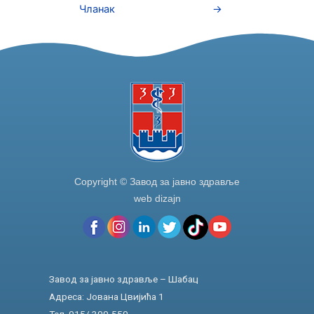
b
dI
Чланак
→
o
n
o
k
Copyright © Завод за јавно здравље
web dizajn
Завод за јавно здравље – Шабац
Адреса: Јована Цвијића 1
Тел. 015/ 300-550