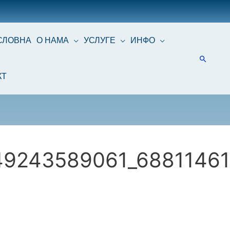
СЛОВНА
О НАМА
УСЛУГЕ
ИНФО
КТ
49243589061_6881146