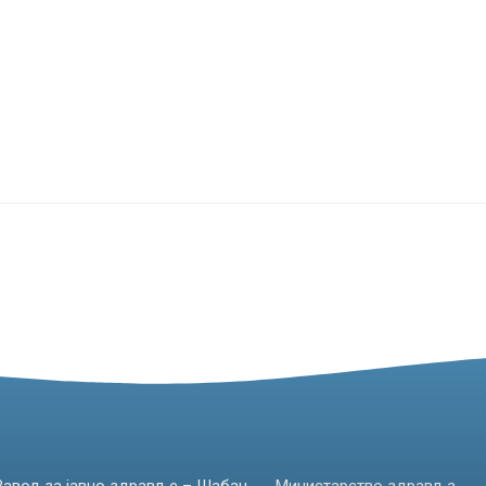
Завод за јавно здравље – Шабац
Министарство здравља