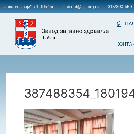
Јована Цвијића 1, Шабац
kabinet@zjz.org.rs
015/300-550
НА
Завод за јавно здравље
Шабац
КОНТА
387488354_18019