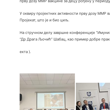
прву дозу ММР вакцине за децу рођену у периоду
У оквиру пројектних активности прву дозу ММР 
Пројекат, што је и био циљ.
На стручном делу завршне конференције “Имуниз
“Др Драга Љочић” Шабац, као пример добре пракс
екта ).