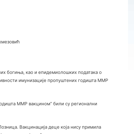
екмезовић
лих богиња, као и епидемиолошких података о
активности имунизације пропуштених годишта ММР
годишта ММР вакцином” били су регионални
Лозница. Вакцинација деце која нису примила