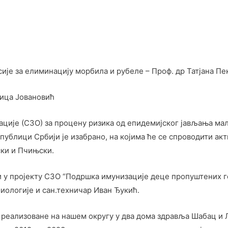
е за елиминацију морбила и рубеле – Проф. др Татјана П
рица Јовановић
ције (СЗО) за процену ризика од епидемијског јављања ма
Републици Србији је изабрано, на којима ће се спроводити 
ски и Пчињски.
и у пројекту СЗО “Подршка имунизације деце пропуштених 
иологије и сан.техничар Иван Ђукић.
 реализоване на нашем округу у два дома здравља Шабац и 