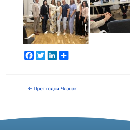
F
T
Li
S
a
w
n
h
c
itt
k
ar
e
er
e
e
←
Претходни Чланак
b
dI
o
n
o
k