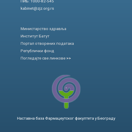
ПИБ: 1000-82-545
kabinet@zjz.org.rs
Министарство здравља
Институт Батут
Портал отворених података
Републички фонд
Погледајте све линкове
>>
Наставна база Фармацеутског факултета у Београду