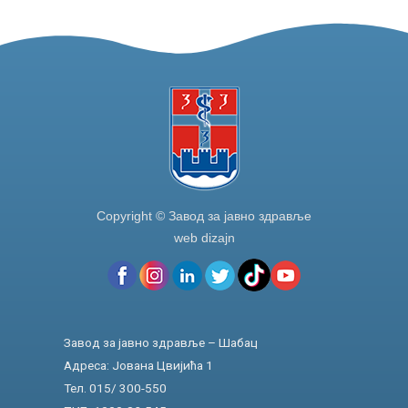
o
n
o
k
Copyright © Завод за јавно здравље
web dizajn
Завод за јавно здравље – Шабац
Адреса: Јована Цвијића 1
Тел. 015/ 300-550