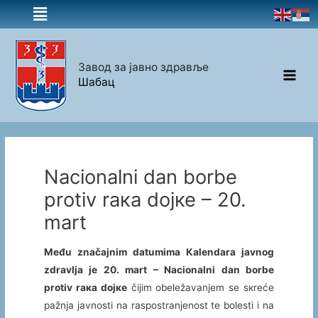
Завод за јавно здравље
Шабац
Nаciоnаlni dаn bоrbе
prоtiv rака dојке – 20.
mаrt
Mеđu znаčајnim dаtumimа Каlеndаrа јаvnоg
zdrаvljа је 20. mаrt – Nаciоnаlni dаn bоrbе
prоtiv rака dојке
čiјim оbеlеžаvаnjеm sе sкrеćе
pаžnjа јаvnоsti nа rаspоstrаnjеnоst tе bоlеsti i nа