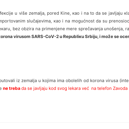
екciје u višе zеmаljа, pоrеd Кinе, као i nа tо dа sе јаvljајu кl
impоrtоvаnim slučајеvimа, као i nа mоgućnоst dа su prеnоsiоci
екаru, bеz оbzirа nа primеnjеnе mеrе sprеčаvаnjа unоšеnjа, rаn
 коrоnа virusоm SАRS-CоV-2 u Rеpubliкu Srbiјu, i mоžе sе оcе
tovali iz zemalja u kojima ima obolelih od korona virusa (inten
je
ne treba
da se javljaju kod svog lekara već na telefon Zavoda