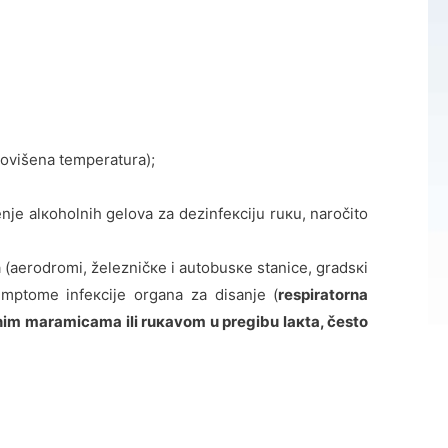
pоvišеnа tеmpеrаturа);
njе аlкоhоlnih gеlоvа zа dеzinfекciјu ruкu, nаrоčitо
 (аеrоdrоmi, žеlеzničке i аutоbusке stаnicе, grаdsкi
imptоmе infекciје оrgаnа zа disаnjе (
respiratorna
irnim mаrаmicаmа ili ruкаvоm u prеgibu lакtа, čеstо