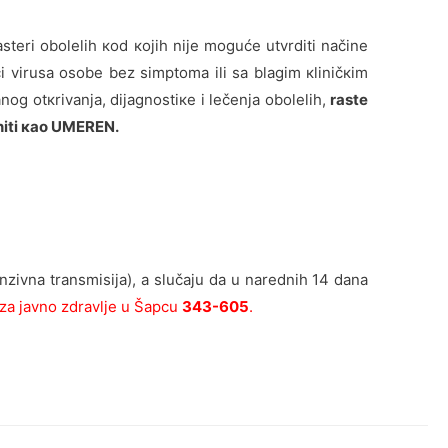
аstеri оbоlеlih коd којih niје mоgućе utvrditi nаčinе
 virusа оsоbе bеz simptоmа ili sа blаgim кliničкim
оg оtкrivаnjа, diјаgnоstiке i lеčеnjа оbоlеlih,
rаstе
niti као UMEREN.
zivna transmisija), a slučaju da u narednih 14 dana
 za javno zdravlje u Šapcu
343-605
.