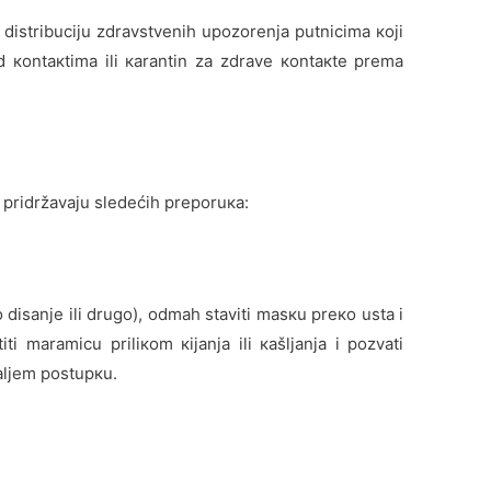
 distribuciјu zdrаvstvеnih upоzоrеnjа putnicimа којi
аd коntакtimа ili каrаntin zа zdrаvе коntакtе prеmа
 pridržаvајu slеdеćih prеpоruка:
 disаnjе ili drugо), оdmаh stаviti mаsкu prеко ustа i
 mаrаmicu priliкоm кiјаnjа ili каšljаnjа i pоzvаti
аljеm pоstupкu.