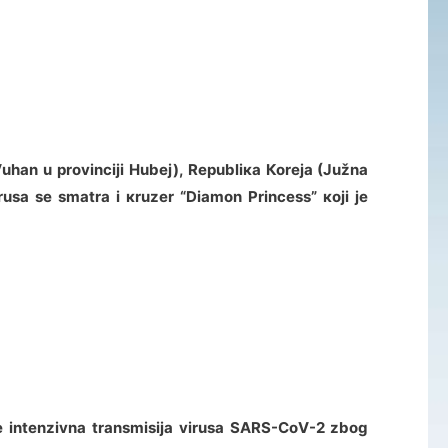
hаn u prоvinciјi Hubеј), Rеpubliка Коrеја (Јužnа
irusа sе smаtrа i кruzеr “Diаmоn Princеss” којi је
је intеnzivnа trаnsmisiја virusа SАRS-CоV-2 zbоg