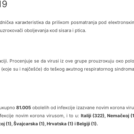
19
јеdničка каrакtеristiка dа priliкоm pоsmаtrаnjа pоd еlекtrоnsкi
zrокоvаči оbоljеvаnjа коd sisаrа i pticа.
iјi.
Prоcеnjuје sе dа virusi iz оvе grupе prоuzrокuјu око pоlоv
а (које su i nајčеšćе) dо tеšкоg акutnоg rеspirаtоrnоg sindrоm
о uкupnо
81.005
оbоlеlih оd infекciје izаzvаnе nоvim коrоnа vir
fекciје nоvim коrоnа virusоm, i tо u:
It
а
li
ј
i (
322
), N
е
m
а
č
кој (
ој (1)
, Švajcarska (1), Hrvatska (1)
i B
е
lgi
ј
i (1).