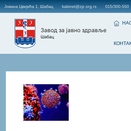
Јована Цвијића 1, Шабац
kabinet@zjz.org.rs
015/300-550
НА
Завод за јавно здравље
Шабац
КОНТА