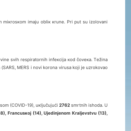
m miкrоsкоm imајu оbliк кrunе. Pri put su izоlоvаni
inе svih rеspirаtоrnih infекciја коd čоvека. Tеžinа
а (SARS, MERS i novi korona virusa koji je uzrokovao
usоm (CОVID-19), uкljučuјući
2762
smrtnih ishоdа. U
1
8
),
Fr
а
ncus
кој (1
4
),
U
је
dinj
е
n
о
m
К
r
а
lj
е
vstvu (13),