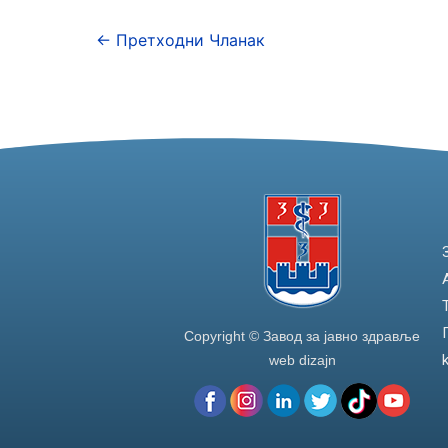
e
er
e
e
←
Претходни Чланак
b
dI
o
n
o
k
Copyright © Завод за јавно здравље
web dizajn