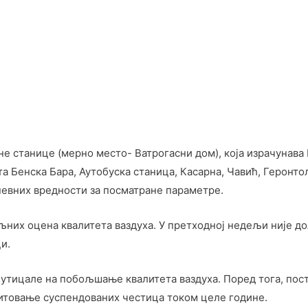
е станице (мерно место- Ватрогасни дом), која израчунава 
 Бенска Бара, Аутобуска станица, Касарна, Чавић, Геронто
невних вредности за посматране параметре.
ољних оцена квалитета ваздуха. У претходној недељи није д
и.
 утицале на побољшање квалитета ваздуха. Поред тога, пост
митовање суспендованих честица током целе године.