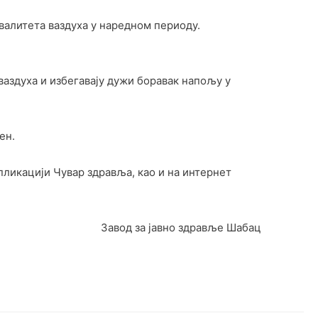
валитета ваздуха у наредном периоду.
ваздуха и избегавају дужи боравак напољу у
ен.
пликацији Чувар здравља, као и на интернет
Завод за јавно здравље Шабац