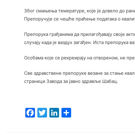
Због смањења темературе, које је довело до ран
Препоручује се чешће праћење података о квалит
Препорука грађанима да прилагођавају своје акт
случају када је ваздух загађен. Иста препорука ва
Особама које се рекреирају на отвореном, не пре
Све здравствене препоруке везане за стање квал
страници Завода за јавно здравље Шабац.
F
T
Li
S
a
w
n
h
c
itt
k
ar