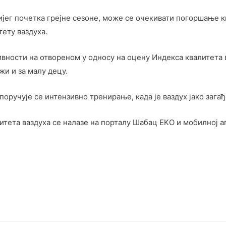
ијег почетка грејне сезоне, може се очекивати погоршање к
ету ваздуха.
ивности на отвореном у односу на оцену Индекса квалитета 
жи и за малу децу.
поручује се интензивно тренирање, када је ваздух јако загађ
итета ваздуха се налазе на порталу Шабац EKО и мобилној а