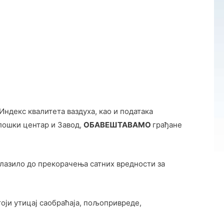
Индекс квалитета ваздуха, као и података
лошки центар и Завод,
ОБАВЕШТАВАМО
грађане
олазило до прекорачења сатних вредности за
оји утицај саобраћаја, пољопривреде,