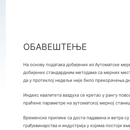
ОБАВЕШТЕЊЕ
На основу података добијених из Аутоматске мерн
добијених стандардним методама са мерних места
да у протеклој недељи није било прекорачења д
Индекс квалитета ваздуха се кретао у рангу пов
праћене параметре на аутоматској мерној станиц
Временске прилике са доста падавина и ветра су
грађевинарства и индустрија у којима постоји е