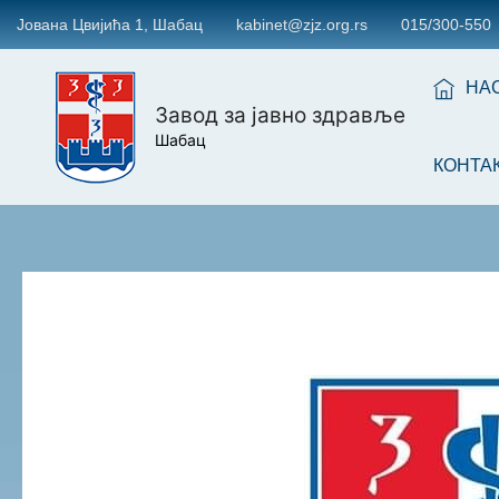
Јована Цвијића 1, Шабац
kabinet@zjz.org.rs
015/300-550
НА
Завод за јавно здравље
Шабац
КОНТА