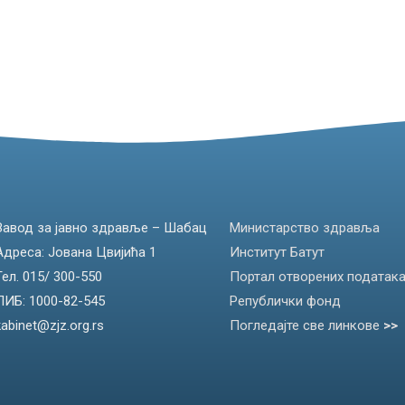
Завод за јавно здравље – Шабац
Министарство здравља
Адреса: Јована Цвијића 1
Институт Батут
Тел. 015/ 300-550
Портал отворених податак
ПИБ: 1000-82-545
Републички фонд
kabinet@zjz.org.rs
Погледајте све линкове
>>