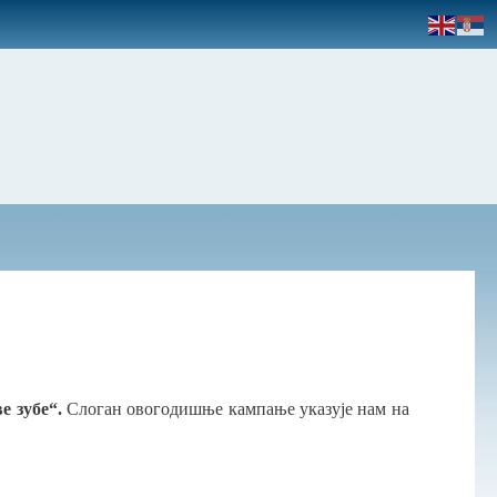
е зубе“.
Слоган овогодишње кампање указује нам на