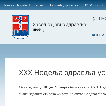
Јована Цвијића 1, Шабац
kabinet@zjz.org.rs
015/300-550
НА
Завод за јавно здравље
Шабац
КОНТА
XXX Недеља здравља уст
Ове године од
18. до 24.
маја
обележава се
XXX Неде
значај здравих стилова живота на очување здравља уст