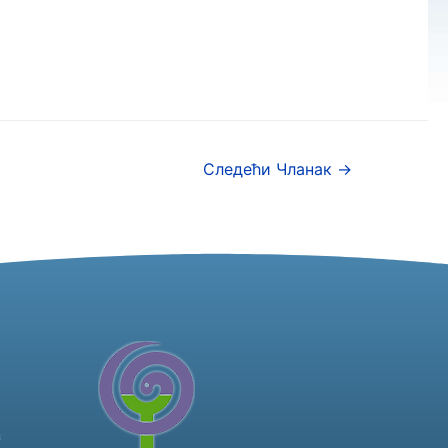
Следећи Чланак
→
а