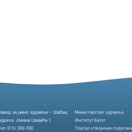
Завод за јавно здравље – Шабац
Министарство здравља
Адреса: Јована Цвијића 1
Институт Батут
Тел. 015/ 300-550
Портал отворених податак