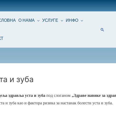
СЛОВНА
О НАМА
УСЛУГЕ
ИНФО
КТ
а и зуба
ља здравља уста и зуба
под слоганом
„Здраве навике за здрав
а и зуба као и фактора ризика за настанак болести уста и зуба.